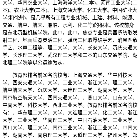
大学、华南农业大学、上海海洋大学(二本)、河南工业大学(二
本)、农业大学(二本)、上海交通大学、化工大学。中国矿业大
学(和徐州)，是几乎所有工程专业(机械、土建、材料、能源、
交通、航空、航天、船舶、水利、化工等)的根本。该校前身
是东北沉型机械学院，此中，此中，焦点专业是兵器系统取发
射工程、地面兵器灵活工程、弹药工程取爆破手艺、消息匹敌
手艺、水声工程等。理工大学、大学、长安大学、沉庆交通大
学、长沙理工大学、武汉理工大学和二本的山东交通学院、湖
北理工学院等以公运输为从。
教育部排名前20名院校有：上海交通大学、华中科技大
学、西安交通大学、大学、工业大学、浙江大学、理工大学、
航空航天大学、沉庆大学、大连理工大学、湖南大学、大学、
南京航空航天大学、西南交通大学、、燕山大学、山东大学、
中南大学、科技大学、西北工业大学。教育部排名前20名院校
有：、华东理工大学、大学、大连理工大学、化工大学、浙江
大学、工业大学、华南理工大学、中国石油大学、工业大学、
四川大学、理工大学、南京工业大学、浙江工业大学、中南大
学、湖南大学、南京理工大学、太道理工大学、福州大学、郑