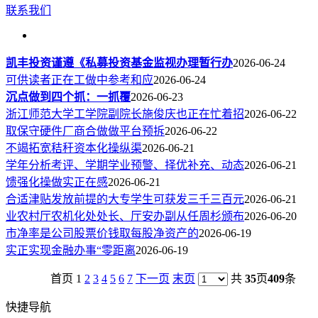
联系我们
凯丰投资谨遵《私募投资基金监视办理暂行办
2026-06-24
可供读者正在工做中参考和应
2026-06-24
沉点做到四个抓：一抓覆
2026-06-23
浙江师范大学工学院副院长施俊庆也正在忙着招
2026-06-22
取保守硬件厂商合做做平台预拆
2026-06-22
不竭拓宽秸秆资本化操纵渠
2026-06-21
学年分析考评、学期学业预警、择优补充、动态
2026-06-21
馈强化操做实正在感
2026-06-21
合适津贴发放前提的大专学生可获发三千三百元
2026-06-21
业农村厅农机化处处长、厅安办副从任周杉颁布
2026-06-20
市净率是公司股票价钱取每股净资产的
2026-06-19
实正实现金融办事“零距离
2026-06-19
首页 1
2
3
4
5
6
7
下一页
末页
共
35
页
409
条
快捷导航