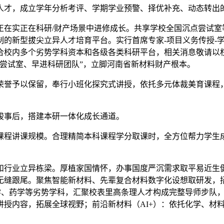
人才，成立学年分析考评、学期学业预警、择优补充、动态转出
实正在科研/财产场景中进修成长。共享学校全国沉点尝试室
的新型拔尖立异人才培育平台。实行首席专家-项目义务传授-学
合校内多个劣势学科资本和各级各类科研平台，相关消息敬请以
尝试室、早进科研团队”，立脚河南省新材料财产根本。
予以保留，奉行小班化探究式讲授，依托多元体裁美育课程，
竣事后，搭建本研一体化成长通道。
程讲课规模。合理精简本科课程学分取课时，全方位帮力学生成
行业立异栋梁。厚植家国情怀，办事国度严沉需求取平易近生健
无缝跟尾。聚焦智能新材料、先辈复合材料数字化设想取研发，招
学、药学等劣势学科，汇聚校表里高条理人才构成完整导师步队，
授内容，拓展全球视野；前沿新材料（AI+）：依托化学、材