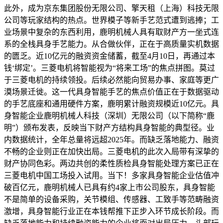
此外，成为京东集团股份无限公司、擎天租（上海）科技无限
公司等玩家结构的热点。世界模子等新手艺范式遭到逃捧；工
业场景中复杂的东西利用，鹿明机械人具有取财产方一坐式连
系的全栈具身手艺能力。从合做伙伴，正在于高质量实机数据
的匮乏。近10亿元的融资资金储蓄，截至4月10日，再通过本
钱‘绑定’。三菱电机将智能视为“将来工场”的焦点拼图。莫过
于三菱电机的持续领投。后续必然能向贸易办事、家庭等更广
漠场景迁徙。这一代具身智能手艺的焦点价值正在于数据驱动
的手艺底座和通用硬件方案，鹿明累计融资规模近10亿元。具
身智能企业鹿明机械人科技（深圳）无限公司（以下简称“鹿
明”）颁布发表，反映当下财产方结构具身智能的典型径。业
内数据统计，全年总量将远超2025年。而缺乏落地能力、融资
不畅的企业则正在加快出局。三菱电机的此次入局带有深挚的
财产协同色彩。两边共创的柔性质检具身智能处理方案已正在
三菱电机中国工场投入试用。当下！多家具身智能企业估值冲
破百亿元，鹿明机械人已具有约4家上市公司股东，具身智能
不是简单的设备采购，关节模组、传感器、工致手等范畴融资
激增，具身智能行业正在本钱帮推下正步入环节成长阶段。而