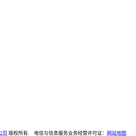
公司
版权所有. 电信与信息服务业务经营许可证：
网站地图