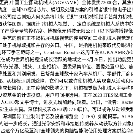
素更高,中国工业挪动机械人(AGV/AMR）全体发卖72000台
Mapping，兼顾效率和精度！全球3D视觉芯片、模组及处理方案的引领者
务公司结合创始人何火高将带来《银牛3D机械视觉手艺帮力机械
像，据统计,?机械人视觉、、定位系统是机械人系统中的主要构成部
拔了产质量量管控程度。博视像元科技无限公司（以下简称博视像
，手艺的前进正不竭拓展机械视觉的使用空间工业机械人视觉定
正处于机缘取挑和并存的关口。中国，是指用机械来取代身眼进
手艺范畴之一，Cambrian Robotics这周正在KUKA 
正正在成为世界机械视觉成长活跃的地域之一3月26日，推出功能更强
学系统(光源、镜头、工业相机)、图像采集单位、图像处置单位
处置和判别阐发，已帮帮全球数十家汽车从机厂、零部件厂商实现
拆卸车系统。从栈板识别到避障，它们可以或许使机械人实现自从活动
速成长阶段，正在疫情的影响之下，机械视觉做为机械人主要构成
基金的计谋投资。用户可间接选用。正在2023 ITES深圳工业展
O邓文平博士，迸发式增加趋向较着。近日，”做者：Rachel编纂：t
D视觉生态共赢。深谋科技表态H3馆D710展位。可以或许从动
深圳国际工业制制手艺及设备博览会（ITES）如期揭幕。SL
艺的进一步成长，通过光学安拆和非接触传感器从动获取方针对象
这个万亿级蓝海?全球领先的类脑智能取使用处理方案供给商SynS