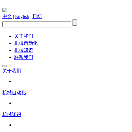
中文
|
English
|
日語
关于我们
机械自动化
机械知识
联系我们
关于我们
机械自动化
机械知识