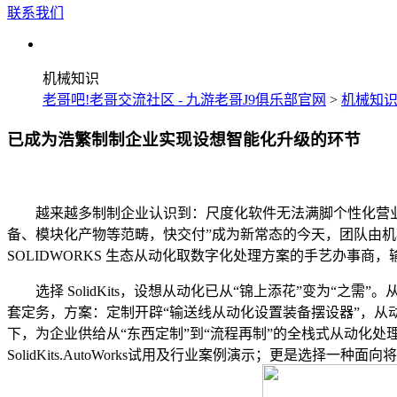
联系我们
机械知识
老哥吧!老哥交流社区 - 九游老哥J9俱乐部官网
>
机械知
已成为浩繁制制企业实现设想智能化升级的环节
越来越多制制企业认识到：尺度化软件无法满脚个性化营业需
备、模块化产物等范畴，快交付”成为新常态的今天，团队由机械工
SOLIDWORKS 生态从动化取数字化处理方案的手艺办事商
选择 SolidKits，设想从动化已从“锦上添花”变为“之需”。
套定务，方案：定制开辟“输送线从动化设置装备摆设器”，从动化
下，为企业供给从“东西定制”到“流程再制”的全栈式从动化处理方案
SolidKits.AutoWorks试用及行业案例演示；更是选择