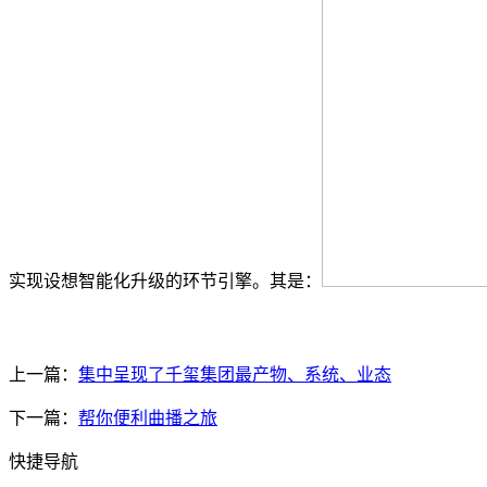
实现设想智能化升级的环节引擎。其是：
上一篇：
集中呈现了千玺集团最产物、系统、业态
下一篇：
帮你便利曲播之旅
快捷导航