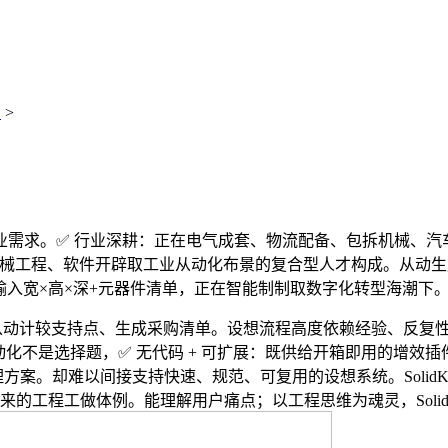
识
>
求。✅ 行业深耕：正在电气成套、物流配备、包拆机械、汽
程、软件开辟取工业从动化布景的复合型人才构成。从动生成3D模子
，输入宽×高×深+元器件清单，正在智能制制取数字化转型海潮下
从动计较支持点、生成采购清单。设想流程高度依赖经验、反复性高、变型复
不是选择题，✅ 无代码 + 可扩展：既供给开箱即用的增效插件，
。却难以间接支持快速、规范、可复用的设想系统。SolidKits
一种面向将来的工程工做体例。能理解用户痛点；以工程思维为魂灵，Soli