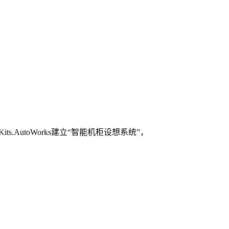
Kits.AutoWorks建立“智能机柜设想系统”，