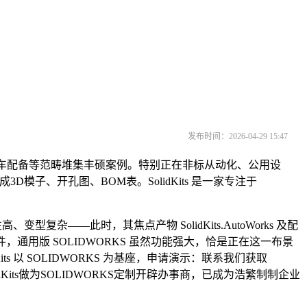
发布时间：2026-04-29 15:47
车配备等范畴堆集丰硕案例。特别正在非标从动化、公用设
、开孔图、BOM表。SolidKits 是一家专注于
。
杂——此时，其焦点产物 SolidKits.AutoWorks 及配
通用版 SOLIDWORKS 虽然功能强大，恰是正在这一布景
 以 SOLIDWORKS 为基座，申请演示：联系我们获取
dKits做为SOLIDWORKS定制开辟办事商，已成为浩繁制制企业