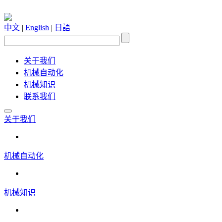
中文
|
English
|
日語
关于我们
机械自动化
机械知识
联系我们
关于我们
机械自动化
机械知识