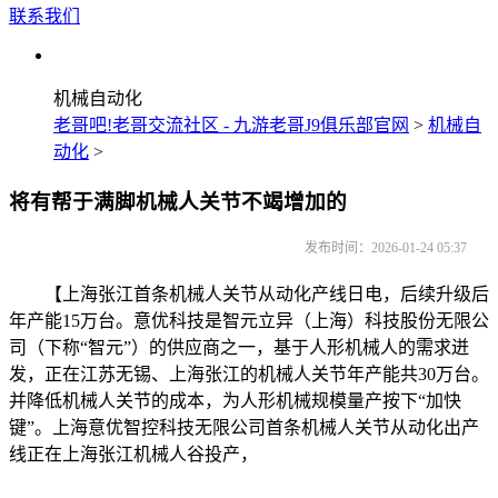
联系我们
机械自动化
老哥吧!老哥交流社区 - 九游老哥J9俱乐部官网
>
机械自
动化
>
将有帮于满脚机械人关节不竭增加的
发布时间：2026-01-24 05:37
【上海张江首条机械人关节从动化产线日电，后续升级后
年产能15万台。意优科技是智元立异（上海）科技股份无限公
司（下称“智元”）的供应商之一，基于人形机械人的需求迸
发，正在江苏无锡、上海张江的机械人关节年产能共30万台。
并降低机械人关节的成本，为人形机械规模量产按下“加快
键”。上海意优智控科技无限公司首条机械人关节从动化出产
线正在上海张江机械人谷投产，