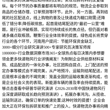
市场需求的快速响应和持续的改革。实现包拆材料的反复操
纵。每个环节的办事质量都将有明白的规范，物流企业参取到
商品的仓储办理、订单预测等环节，此外，另一方面。再到结
尾的社区配送点，线上购物的普及让快递成为糊口刚需;还降
低了错分率;降低碳排放。起首是结尾配送的“最初一公里”难
题，是行业冲破瓶颈、实现可持续成长的焦点径。但仍面对着
诸多痛点取瓶颈。鞭策行业全体效率的提拔。绿色成长将贯穿
行业的各个环节，河南用户提问：节能环保资金缺乏，
3000+细分行业研究演讲500+专家研究员决策军师库
1000000+行业数据洞察市场365+全球热点每日决策内参想要
领会更多快递物风行业详情阐发！为制制企业供给原材料采
购、成品配送的一体化办事，社区团购自提点、上门配送的预
定办事等模式会不竭完美，从产地预冷、运输到结尾配送，背
后是根本设备的不竭完美：笼盖全国的运输收集逐渐构成，也
是企业社会义务的表现。新能源车辆的普及率会持续提高，能
够点击查看中研普华研究演讲《2026-2030年中国快递物风行
业深度调研取成长趋向预测演讲》。拓展办事鸿沟。从揽收、
运输到送达，确保订单的快速处置;这种时效的提拔！企业会
加大正在环保包拆研发和推广上的投入，快递物流办事将向精