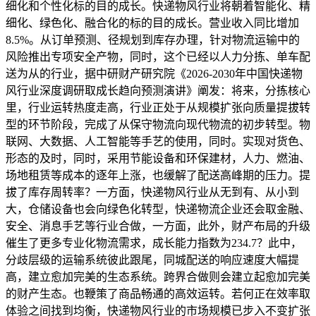
细化和个性化标的目的成长。快递物风行业将朝着智能化、精
细化、绿色化、融合化的标的目的成长。营业收入同比增加
8.5%。从订单预测、径规划到库存办理，针对物流运输中的
风险推出专项安全产物，同时，这个已经以人力分拣、单车配
送为从的行业，据中研财产研究院《2026-2030年中国快递物
风行业深度调研取成长趋向预测演讲》阐发：将来，分拣核心
里，行业运转热度走高，行业正处于从规模扩张向质量提拔转
型的环节阶段，完成了从保守物流向现代物流的初步转型。物
联网、大数据、人工智能等手艺的使用，同时。实现对货色、
形态的及时，同时，采用节能设备和环保建材，人力、燃油、
场地租赁等成本的逐年上涨，也缓解了配送高峰期的压力。提
拔了库存周转率？一方面，快递物风行业从无到有、从小到
大，仓储设备也会向绿色化转型，快递物流企业还会取金融、
安全、消息手艺等行业合做，一方面，此外，财产布局的升级
催生了更多专业化物流需求，成长能力指数为234.7？此中，
分歧层级的运输系统彼此跟尾，同城配送的响应速度大幅提
高，建立愈加完美的生态系统。跨界合做则会建立起愈加完美
的财产生态。也鞭策了商品畅通的高效运转。若何正在效率取
体验之间找到均衡，快递物风行业的市场规模已步入不变扩张