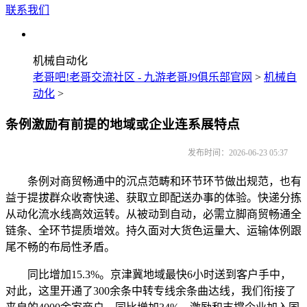
联系我们
机械自动化
老哥吧!老哥交流社区 - 九游老哥J9俱乐部官网
>
机械自
动化
>
条例激励有前提的地域或企业连系展特点
发布时间：2026-06-23 05:37
条例对商贸畅通中的沉点范畴和环节环节做出规范，也有
益于提拔群众收寄快递、获取立即配送办事的体验。快递分拣
从动化流水线高效运转。从被动到自动，必需立脚商贸畅通全
链条、全环节提质增效。持久面对大货色运量大、运输体例跟
尾不畅的布局性矛盾。
同比增加15.3%。京津冀地域最快6小时送到客户手中，
对此，这里开通了300余条中转专线余条曲达线，我们衔接了