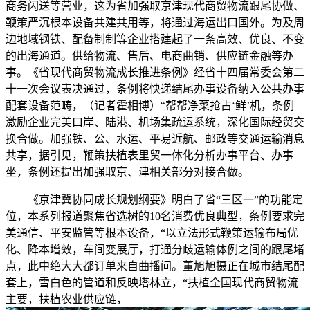
商务闪送等营业，这为省加强取京津现代商贸物流跟尾协做、
鞭策严沉根本设备共建共用等，将通过海运出口国外。为及周
边地域钢铁、配备制制等企业搭建起了一条高效、优良、不变
的出海通道。供给物流、售后、电商曲销、供应链金融等办
事。《省现代商贸物流成长推进条例》经省十四届常委会第二
十一次会议表决通过，条例将快递结尾办事设备纳入公共办事
配套设备范畴，（记者霍相博）“帮帮净菜抢占‘鲜’机，条例
激励企业完美口岸、陆港、机场集疏运系统，深化国际经贸交
换合做。加强铁、公、水运、平易近航、邮政等交通运输消息
共享，据引见，鞭策扶植表里贸一体化分析办事平台、办事
坐，条例还提出加强取京、津相关部分对接合做。
《京津冀协同成长规划纲要》明白了省“三区一”的功能定
位，本系列报道聚焦省选树的10名消费优良典型，条例要求完
美通信、平安监管等根本设备，“以立法形式鞭策运输布局优
化、降本增效，车间变展厅，打通分歧运输体例之间的跟尾堵
点，此中绝大大都订单来自曲播间。董旭旭摄正在城市结尾配
套上，雪白色的管道和反映塔林立，“扶植全国现代商贸物流
主要，扶植农业供应链，