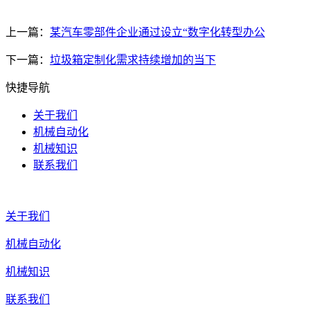
上一篇：
某汽车零部件企业通过设立“数字化转型办公
下一篇：
垃圾箱定制化需求持续增加的当下
快捷导航
关于我们
机械自动化
机械知识
联系我们
关于我们
机械自动化
机械知识
联系我们