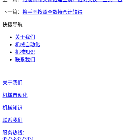
下一篇：
换手率按照全数持仓计较得
快捷导航
关于我们
机械自动化
机械知识
联系我们
关于我们
机械自动化
机械知识
联系我们
服务热线：
0523-83723931