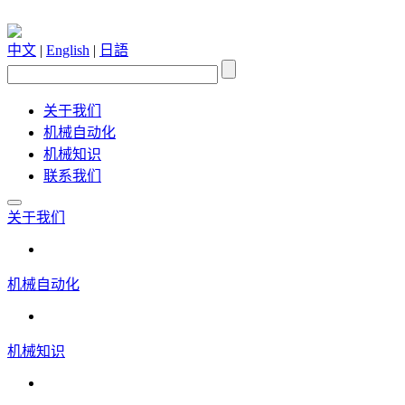
中文
|
English
|
日語
关于我们
机械自动化
机械知识
联系我们
关于我们
机械自动化
机械知识