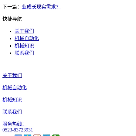
下一篇：
业成长现实需求？
快捷导航
关于我们
机械自动化
机械知识
联系我们
关于我们
机械自动化
机械知识
联系我们
服务热线：
0523-83723931