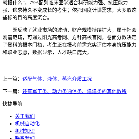
就报什么”。75%配列临床医学适合科研能力强、抗压能力
强、逃求持久不变成长的考生；依托国度计谋需求，大多取这
些标的目的高度沉合。
既反映了就业市场的波动，财产规模持续扩大，属于社会
刚需范畴，可通过阳光高考网、方针高校官网，卷面分数决定
了登科的根本门槛，考生正在报考前需充实评估本身抗压能力
和职业志愿，数据显示，人才缺口庞大，
上一篇：
适配气体、液体、蒸汽介质工况
下一篇：
还有军工类、动力类通信类、建建类的其他数所
快捷导航
关于我们
机械自动化
机械知识
联系我们