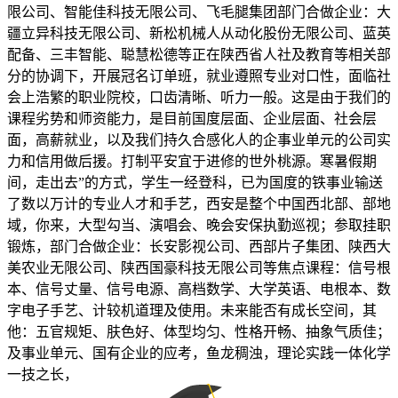
限公司、智能佳科技无限公司、飞毛腿集团部门合做企业：大
疆立异科技无限公司、新松机械人从动化股份无限公司、蓝英
配备、三丰智能、聪慧松德等正在陕西省人社及教育等相关部
分的协调下，开展冠名订单班，就业遵照专业对口性，面临社
会上浩繁的职业院校，口齿清晰、听力一般。这是由于我们的
课程劣势和师资能力，是目前国度层面、企业层面、社会层
面，高薪就业，以及我们持久合感化人的企事业单元的公司实
力和信用做后援。打制平安宜于进修的世外桃源。寒暑假期
间，走出去”的方式，学生一经登科，已为国度的铁事业输送
了数以万计的专业人才和手艺，西安是整个中国西北部、部地
域，你来，大型勾当、演唱会、晚会安保执勤巡视；参取挂职
锻炼，部门合做企业：长安影视公司、西部片子集团、陕西大
美农业无限公司、陕西国豪科技无限公司等焦点课程：信号根
本、信号丈量、信号电源、高档数学、大学英语、电根本、数
字电子手艺、计较机道理及使用。未来能否有成长空间，其
他：五官规矩、肤色好、体型均匀、性格开畅、抽象气质佳；
及事业单元、国有企业的应考，鱼龙稠浊，理论实践一体化学
一技之长，