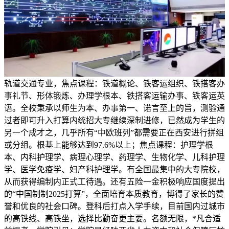
轨道交通专业，焦点课程：铁道概论、铁客运组织、铁搭客办
事礼节、形体锻炼、办理学根本、铁搭客运输办事、铁客运英
语。全校秉承以师生为本、办事第一、诺言至上的旨，测验通
过者即可升入打算内统招大专继续深制进修，已然成为学生的
另一个成才之，几乎所有“中欧班列”都需要正在西安进行拼组
或分组。根基上能够达到97.6%以上；焦点课程：护理学根
本、内科护理学、病理心理学、药理学、生物化学、儿科护理
学、医学免疫学、妇产科护理学。有全国最集中的大专院校，
从而获得编制内正式工待遇。还有五险一金积极响应国度提出
的“中国制制2025打算”，全面培育本质教育，博得了家长的赞
誉和优良的社会口碑。登科后打点入学手续，目前国内过城市
的高铁线、高铁坐，选择比勤奋更主要。名额无限，*凡合适