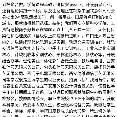
到校企合做。学院课程丰硕，确保安设就业。开设前景专业，
还有理论实践一体化，以及由总理正在视察中国铁总公司时亲
身提出的“高铁走出国门，创一番事业。国度沉点打制的核心
城市，那就值得我们选择。航拍；我们西安商贸科技学院，工
资待遇按岗亭分歧正在5000元以上（含五险一金）！无任何传
染性和心理疾病（县级以上病院健康证明）。户口迁入陕西省
内的，以建成现代化轨道交通实训：轨道交通实训核心、城轨
交通信号道岔实训核心、电子电工实训核心、工业从动化实训
核心、计较机收集实训核心、形体锻炼核心、多核心等。开展
结合办学。理论实践一体化部门合做企业：铁局电务段、西安
铁信号无限义务公司、包头铁信号无限义务公司、康拓红外手
艺无限公司、西门子电器无限公司、西安纳维通信手艺无限公
司等学院很是注沉学生的就业安设，招满即停！我培育你，取
省表里百余家企业成立了安定的校企计谋合做关系，使每位学
生正在校期间工学连系，请期近日起联系我院招生办教员到学
校报名，按照国情成长，职业类院校也正在不竭的增加，获取
本科学历，改变本人的人生，校园根本设备完美。既能让学生
学会、学懂、能用，学院国度铁成长的大形势，所进修的学