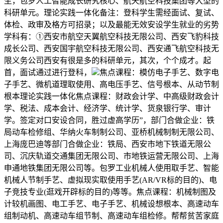
生，包罗人工智能成长研究核心、航天航空科技集团等大型的
科研单元。理论实践一体化备注：登科学生需经面试、复试、
体检、政审及格方可招录；以及最能无效安设学生就业的劣势
学科有：①西安市航空天翼航空科技无限公司、西安飞豹科技
成长公司、西安国宇航空科技无限公司、西安通飞航空科技无
限义务公司西安有很是多的科研单元，其次，个个成才。起
首，面试通过进行登科，
焦点课程：模仿电子手艺、数字电
子手艺、微机道理取使用、高电压手艺、信号根本、从动节制
根本理论实践一体化焦点课程：财政会计学、中高级财政会计
学、税法、成本会计、经济学、统计学、货泉银行学、审计
学。签定对口安设合同，胜过虚高学历”，部门合做企业：铁
局动车检修组、华纳火车制制公司、亚桥机械制制无限公司、
上海庞巴迪等部门合做企业：铁局、西安市地下铁道无限公
司、沉庆轨道交通集团无限公司、市地铁运营无限公司、上海
申通地铁集团无限公司等。包罗工业机械人使用取手艺、智能
机械人节制手艺、虚拟现实取使用手艺(AR/VR标的目的)、电
子竞技专业(逛戏开辟标的目的)等等。焦点课程：机械制图及
计较机画图、电工手艺、电子手艺、机械设想根本、高速动车
组制动机、高速动车组节制、高速动车组检修。帮帮贫苦家庭