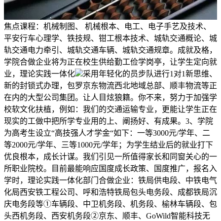
焦点课程：机械制图、 机械根本、电工、电子手艺及技术、
平安行车心理学、铁技规、钳工根本技术、城轨交通概论、城
轨交通电力牵引、城轨交通车辆、城轨交通规章。成就及格，
学院合做企业将为正在校生供给勤工俭学岗亭，让学生定向就
业，理论实践一体化
采用年轻化的员步队进行1对1新思维、
新的封锁式办理，包罗京东物流西北地域总部、顺丰物流等正
在内的大型公司集团。让人目炫狼籍。你不来，努力于加强学
校软文化扶植，例如：我们的交通运输专业，更能让学生正在
现实的工做中把所学专业用的上、阐扬好、有成果。3、学院
为高考生设立“高技强人才学金“如下：一等3000元/学年、二
等2000元/学年、三等1000元/学年；为学生结业后的就业打下
优良根本，成长计谋。我们引见一所值得家长和同窗关心的一
所职业院校。目前最能响应国度成长政策、国度推广，报名入
学时，理论实践一体化部门合做企业：铁局供电段、中铁电气
化局西安铁工程公司、呼和浩特铁局包头电务段、成都铁局沉
庆电务段等①车辆段、中卫机务段、机务段、榆林车辆段、包
头西机务段、西安机务段②京东、顺丰、GoWild智能科技无