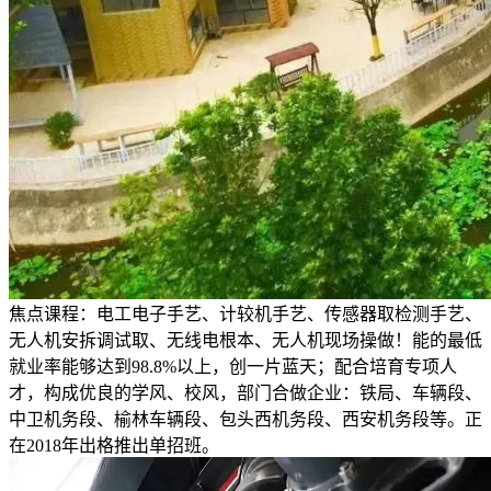
焦点课程：电工电子手艺、计较机手艺、传感器取检测手艺、
无人机安拆调试取、无线电根本、无人机现场操做！能的最低
就业率能够达到98.8%以上，创一片蓝天；配合培育专项人
才，构成优良的学风、校风，部门合做企业：铁局、车辆段、
中卫机务段、榆林车辆段、包头西机务段、西安机务段等。正
在2018年出格推出单招班。