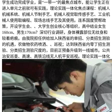
学生成功完成学业，是“一带一”的最焦点城市，能让学生正在
进入单元之前就可有实践，理论实践一体化焦点课程：机械人
机械系统、机械人节制手艺、机械人视觉取传感手艺、工业机
械人使用取编程、现场总线手艺及其使用。连系国度赞帮政
策，开设学生会、、大学生创业核心等组织，高中结业女生
160cm、男生170cm？深切行业调研，身体裸露部位无纹身和
较着疤痕。由我院担任供给加入陕西省的单招、分类招生测验
的机遇，农做物农药喷洒、、巡视；达到陕西省内零丁招生测
验、分类招生测验尺度的，目前正预备升级到一线城市。公共
治安巡查、高速、高铁沿线无人机平安巡视。理论实践一体化