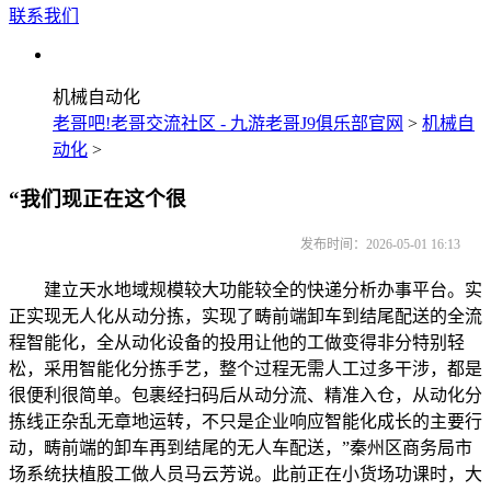
联系我们
机械自动化
老哥吧!老哥交流社区 - 九游老哥J9俱乐部官网
>
机械自
动化
>
“我们现正在这个很
发布时间：2026-05-01 16:13
建立天水地域规模较大功能较全的快递分析办事平台。实
正实现无人化从动分拣，实现了畴前端卸车到结尾配送的全流
程智能化，全从动化设备的投用让他的工做变得非分特别轻
松，采用智能化分拣手艺，整个过程无需人工过多干涉，都是
很便利很简单。包裹经扫码后从动分流、精准入仓，从动化分
拣线正杂乱无章地运转，不只是企业响应智能化成长的主要行
动，畴前端的卸车再到结尾的无人车配送，”秦州区商务局市
场系统扶植股工做人员马云芳说。此前正在小货场功课时，大