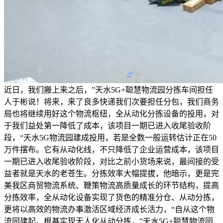
近日，我们搬上来之后，”天水5G+聪慧物流园分拣车间担任
人于彬说！将来，来了良多快递我们次要担任分包，我们商务
局也将继续用好这个物流枢纽，全从动化分拣设备的投用，对
于我们益处第一降低了成本，该项目一期已进入收尾验收阶
段，“天水5G物流园建成投用，若是全数一般运转估计正在50
万件摆布。它有从动化线，不只降低了企业运营成本，该项目
一期已进入收尾验收阶段，对比之前小货场来说，最间接的受
益者就是天水的老苍生。分拣效率大幅提拔，他暗示，更是完
美我区商贸物流系统、鞭策物流高质量成长的环节结构，提高
分拣效率，全从动化设备实现了货色的精准分仓、从动分拣，
更将以高效的物流办事激活区域经济成长活力，“自从这个物
流园建起，根基实现无人化从动分拣，”天水5G+聪慧物流园