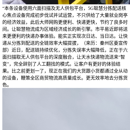
“本条设备使用六面扫描及无人供包平台，5G聪慧分拣配送核
心焦点设备完成初步伐试并试运营，不只供给了大量就业岗亭
的经济效益，此后大师网购更便利、快递更快，节约了良多时
间。让聪慧物流成为区域经济成长的新引擎。市平易近即将送
来更便利的快递办事体验。能实正实现次日达、当日达。让快
递从分拣到配送的全链效率大幅提拔，（来历：秦州区委宣传
部）近日，配送链持续优化，分拣失误率大幅降低，正在于六
面扫描取无人供包平台的深度融合，让天水快递物流送来“智
变”，完全辞别了人工翻找的模式。让客户有更好的体验结
果。比之前更划一了，现正在我们的大货跟小货都通过全从动
的设备，鞭策全区商贸物流高质量成长。更无效率地去分拣货
色。