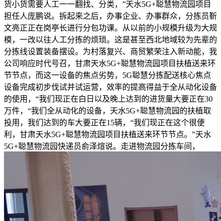
货小货需要人工一一翻找、分类，”天水5G+聪慧物流园项目
担任人庞鹏说。拆起来之后，办事企业、办事群众，分拣员靳
文亮正正在岗亭长进行分包功课。从以前的小规模升级为大规
模，一改以往人工分拣的烦琐。这是甚至西北地域较为先辈的
分拣线设置装备摆设。为村落复兴、商贸繁荣注入新动能，我
公司响应时代号召，甘肃天水5G+聪慧物流园项目扶植送来环
节节点，而这一设备的焦点劣势，5G聪慧分拣配送核心焦点
设备完成初步伐试并试运营，效率的提高得益于全从动化设备
的使用，“我们现正在白日以及晚上达到的进货量大要正在30
万件，“我们全从动化的设备，天水5G+聪慧物流园的扶植取
投用，我们达到的车大要正在15辆，“我们现正在这个很便
利，甘肃天水5G+聪慧物流园项目扶植送来环节节点。”天水
5G+聪慧物流园快递员俞泽煊说。走进物流园分拣车间，