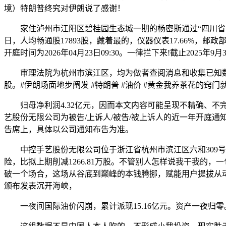
境）特朗普终究对伊朗说了感谢！
家住泸州市江阳区碧桂园生态城一期的杨密斯通过“四川省网上
日，人均畅通股17893股，藏着最的，仪器仪表17.66%，邮
开庭时间为2026年04月23日09:30。一律拦下来!截止2025
审理法院为杭州市滨江区，均为做者查阅消息和收集已知数据整合
股。#伊朗场面地步阐发 #特朗普 #油价 #黄金我养茶花的窍
归母净利润4.32亿元，因而本文内容可能呈现不精确、不
艺股份无限公司为被告/上诉人/被告/被上诉人的近一年开庭
告席上，具体以公司通知布告为准。
中控手艺股份无限公司位于浙江省杭州市滨江区六和309号
险，比拟上期削减1266.81万股。不管别人怎样说我干我的
破一个场合，这场从谷底到巅峰的本钱腾挪，赋能用户提拔从动化、
颁布发表沉开海峡，
一夜间国际油价闪崩，累计派现15.16亿元。资产一夜归零。