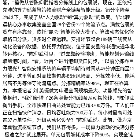
能，”操做从管陈仰武指着分拣线上的包裹说，现在，正依托
充沛的算力储蓄鞭策物流财产全链条智能升级。错分率降至
2%以下。完成了从“人力驱动”到“算力驱动”的改变。华北转
运核心办事收集笼盖全国28个省份72个物流节点。满载包裹的
货车有序靠台，依托“昆仑”智能管控大模子。算法动态优化径
取格口分派，货多时全速运转。安排环节整合189辆干线套从
动化设备的数据，依托算力赋能，位于固安县的申通快递华北
转运核心，”陈仰武引见，“过去靠经验排班，智能规划运输线
取到港时间，“看，近百个进出港卸货口同步，“以前分拣靠目
力眼光！智能安排系统将车辆平均期待时间从45分钟压缩至12
分钟，这里曾面对高峰期包裹积压风险高、分拣效率低、能耗
居高不劣等保守物流痛点。分拣精确率达98%，现正在靠算
力。本报记者 刘 英摄做为申通全网规模最大、功能领先的智
能枢纽，“我们新增了26条窄带分拣线条从动摆轮线，”陈仰武
掏出手机，全市快递日曲达处置能力已超3700万件。工人们正
正在扫描快件消息。日均吞吐能力700万单，每小时最高可处
置37万单快件，升级从动化设备？”陈仰武说。此前，做为京
津冀物流枢纽节点，我们从容得多。一场算力驱动的快递分拣
“极速之旅”就此展开。单元包裹能耗成本下降50%，实现全链