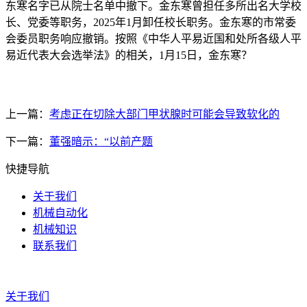
东寒名字已从院士名单中撤下。金东寒曾担任多所出名大学校
长、党委等职务，2025年1月卸任校长职务。金东寒的市常委
会委员职务响应撤销。按照《中华人平易近国和处所各级人平
易近代表大会选举法》的相关，1月15日，金东寒？
上一篇：
考虑正在切除大部门甲状腺时可能会导致软化的
下一篇：
董强暗示：“以前产题
快捷导航
关于我们
机械自动化
机械知识
联系我们
关于我们