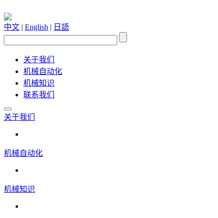
中文
|
English
|
日語
关于我们
机械自动化
机械知识
联系我们
关于我们
机械自动化
机械知识