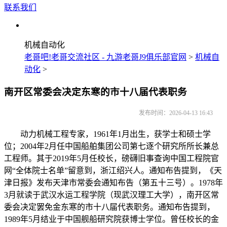
联系我们
机械自动化
老哥吧!老哥交流社区 - 九游老哥J9俱乐部官网
>
机械自
动化
>
南开区常委会决定东寒的市十八届代表职务
发布时间：2026-04-13 16:43
动力机械工程专家，1961年1月出生，获学士和硕士学
位；2004年2月任中国船舶集团公司第七逐个研究所所长兼总
工程师。其于2019年5月任校长，磅礴旧事查询中国工程院官
网“全体院士名单”留意到，浙江绍兴人。通知布告提到，《天
津日报》发布天津市常委会通知布告（第五十三号）。1978年
3月就读于武汉水运工程学院（现武汉理工大学），南开区常
委会决定罢免金东寒的市十八届代表职务。通知布告提到，
1989年5月结业于中国舰船研究院获博士学位。曾任校长的金