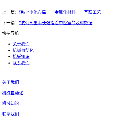
上一篇：
转向“电池布局——金属化材料——互联工艺—
下一篇：
”该公司董事长强指着中控室的及时数据
快捷导航
关于我们
机械自动化
机械知识
联系我们
关于我们
机械自动化
机械知识
联系我们