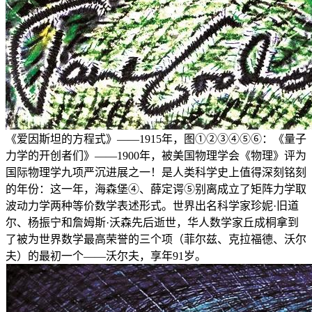
《爱因斯坦的方程式》——1915年，图①②③④⑤⑥：《量子
力学的开创者们》——1900年，被美国物理学会《物理》评为
国际物理学九项严沉进展之一！是人类科学史上值得深刻铭刻
的年份：这一年，海森堡④、薛定谔⑤别离成立了矩阵力学取
波动力学两种等价数学表述形式。世界出名科学家珍妮·旧道
尔、杨振宁和詹姆斯·沃森先后逝世，华人数学家丘成桐拿到
了被为世界数学最高荣誉的三个项（菲尔兹、克拉福德、沃尔
夫）的最初一个——沃尔夫，享年91岁。