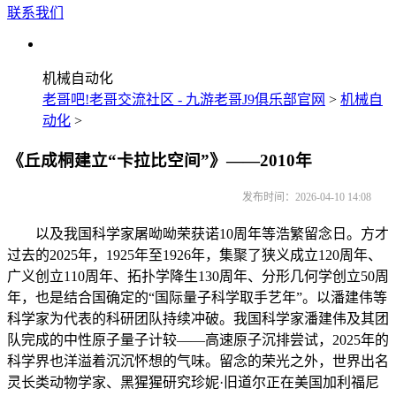
联系我们
机械自动化
老哥吧!老哥交流社区 - 九游老哥J9俱乐部官网
>
机械自
动化
>
《丘成桐建立“卡拉比空间”》——2010年
发布时间：2026-04-10 14:08
以及我国科学家屠呦呦荣获诺10周年等浩繁留念日。方才
过去的2025年，1925年至1926年，集聚了狭义成立120周年、
广义创立110周年、拓扑学降生130周年、分形几何学创立50周
年，也是结合国确定的“国际量子科学取手艺年”。以潘建伟等
科学家为代表的科研团队持续冲破。我国科学家潘建伟及其团
队完成的中性原子量子计较——高速原子沉排尝试，2025年的
科学界也洋溢着沉沉怀想的气味。留念的荣光之外，世界出名
灵长类动物学家、黑猩猩研究珍妮·旧道尔正在美国加利福尼