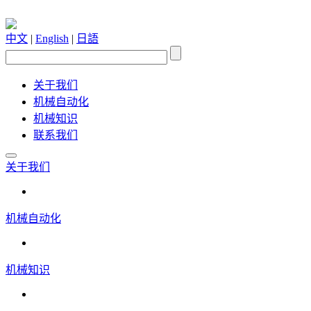
中文
|
English
|
日語
关于我们
机械自动化
机械知识
联系我们
关于我们
机械自动化
机械知识