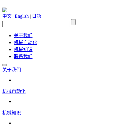
中文
|
English
|
日語
关于我们
机械自动化
机械知识
联系我们
关于我们
机械自动化
机械知识