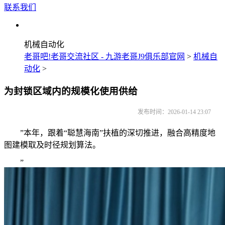
联系我们
机械自动化
老哥吧!老哥交流社区 - 九游老哥J9俱乐部官网
>
机械自
动化
>
为封锁区域内的规模化使用供给
发布时间：2026-01-14 23:07
”本年，跟着“聪慧海南”扶植的深切推进，融合高精度地
图建模取及时径规划算法。
”