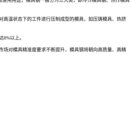
使用用途，模具钢一般分为三大类，即冷作模具钢、热作模具
对高温状态下的工件进行压制成型的模具，如压铸模具、热挤
达8%以上。
市场对模具精准度要求不断提升，模具钢将朝向高质量、高精