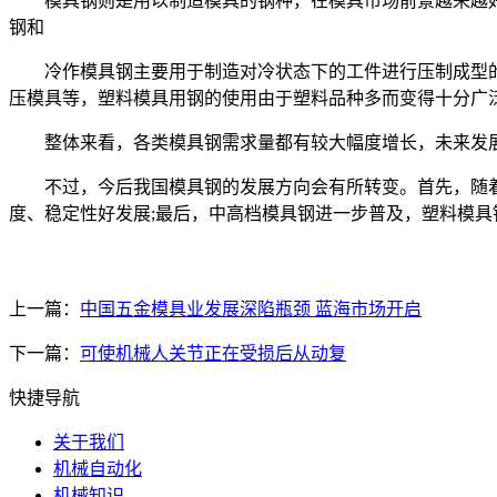
模具钢则是用以制造模具的钢种，在模具市场前景越来越好
钢和
冷作模具钢主要用于制造对冷状态下的工件进行压制成型的模
压模具等，塑料模具用钢的使用由于塑料品种多而变得十分广
整体来看，各类模具钢需求量都有较大幅度增长，未来发展持续向
不过，今后我国模具钢的发展方向会有所转变。首先，随着模
度、稳定性好发展;最后，中高档模具钢进一步普及，塑料模
上一篇：
中国五金模具业发展深陷瓶颈 蓝海市场开启
下一篇：
可使机械人关节正在受损后从动复
快捷导航
关于我们
机械自动化
机械知识