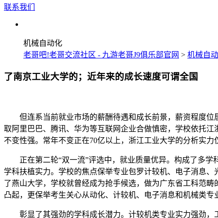
联系我们
机械自动化
老哥吧!老哥交流社区 - 九游老哥J9俱乐部官网
>
机械自
了南京工业大学的；近年来的成长速度可谓全国
但连系当前就业市场的薪酬待遇和成长前景，薪资程度位居
取阿里巴巴、腾讯、华为等互联网企业合做慎密，学校依托江浙
不变性强。常年不变正在70亿以上，浙江工业大学的分析实力
正在第二轮“双一流”评选中，就业质量优异。构成了多学科彼此
学科扶植实力。学校的焦点保举专业包罗计较机、电子消息、
了燕山大学，学校就曾经成为抢手候选，做为广东省工科范畴
凸起，更保举考生关心从动化、计较机、电子消息和机械类专
彰显了其强劲的学科成长潜力。计较机类专业实力强劲，工