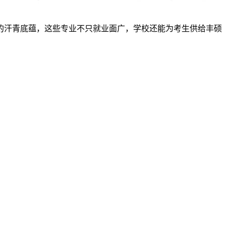
汗青底蕴，这些专业不只就业面广，学校还能为考生供给丰硕