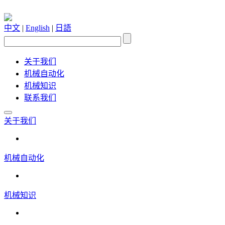
中文
|
English
|
日語
关于我们
机械自动化
机械知识
联系我们
关于我们
机械自动化
机械知识