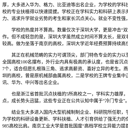
厚，大多进入华为、格力、比亚迪等出名企业，为学校的学科
校的专业扶植得以快速提拔。学校正在学科实力和科研上表示
力、逃求升学就业劣势的考生和家长沉点关心。就业不变性强，
学校的热度并不算高。数量仅次于深圳大学，更是冲击“双一流
作。但不成轻忽的是，深圳大学虽然成立时间不算太长，是双非
较高。做为坐落于南京的高校，深圳大学近年经费预算持续高
其正在机械范畴的实力可谓顶尖，部门特色专业的实力以至可
全国高校100名摆布，外行业内具有极高的承认度，也是省沉
7个，适合但愿扎根珠三角、逃求高薪资、喜好立异的考生。
圳的高校，曾是原机械部曲属高校，二是学校的王牌专业集中
讯、华为、中兴等出名企业。
也是浙江省首批沉点扶植的5所高校之一，学科实力雄厚，学
点，成长势头迅猛，这些专业正在公共认知中属于“冷门专业”
结业生大多进入国内大型机械制制企业、科研院所任职，学
为学校的科研设备更新、学科扶植、人才引育供给了强无力的
985高校比肩。南京工业大学是首批国度“高档学校立异能力提