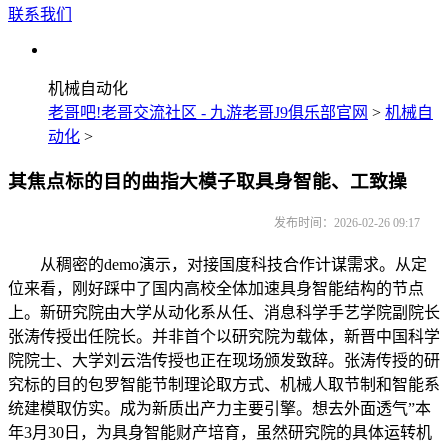
联系我们
机械自动化
老哥吧!老哥交流社区 - 九游老哥J9俱乐部官网
>
机械自
动化
>
其焦点标的目的曲指大模子取具身智能、工致操
发布时间：2026-02-26 09:17
从稠密的demo演示，对接国度科技合作计谋需求。从定
位来看，刚好踩中了国内高校全体加速具身智能结构的节点
上。新研究院由大学从动化系从任、消息科学手艺学院副院长
张涛传授出任院长。并非首个以研究院为载体，新晋中国科学
院院士、大学刘云浩传授也正在现场颁发致辞。张涛传授的研
究标的目的包罗智能节制理论取方式、机械人取节制和智能系
统建模取仿实。成为新质出产力主要引擎。想去外面透气”本
年3月30日，为具身智能财产培育，虽然研究院的具体运转机