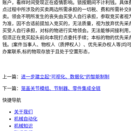
账户，看样时间受现正在疫情影响。锁按期间不计利钱。具体
点过程中所涉及的买卖两边所需承担的一切税、费和所需补交
卖。领会不明所发生的丧失由买受人自行承担，参取竞买者视为承
为准，因不合适前提加入竞买的，无法质量，视为放弃优先采
买受人自行承担，对标的物进行实地领会。无法能够间接利用
但须正在竞买起头前向本院打点委托手续；本标的物的优先采
钱。[案件当事人、物权人（质押权人）、优先采办权人等]均
办案联系,标的物现存放于且处于空置形态，
上一篇：
进一步建立起“可视化、数据化”的智能制制
下一篇：
笼盖关节模组、节制器、零件集成全链
快捷导航
关于我们
机械自动化
机械知识