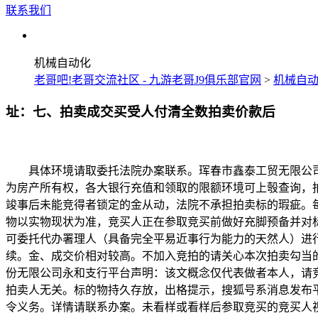
联系我们
机械自动化
老哥吧!老哥交流社区 - 九游老哥J9俱乐部官网
>
机械自
址：七、拍卖成交买受人付清全数拍卖价款后
具体环境请取委托法院办案联系。珲春市鑫泰工贸无限公司所
为房产所有权，各大银行充值和领取的限额环境可上彀查询，
竣事后未能竞得者锁定的金从动，法院不承担拍卖标的瑕疵。
物以实物现状为准，竞买人正在参取竞买前做好充脚预备并对
可委托代办署理人（具备完全平易近事行为能力的天然人）进
续。金、成交价相对较高。不加入竞拍的请关心本次拍卖勾当的
份无限公司永和支行平台声明：该文概念仅代表做者本人，请
拍卖人无关。标的物持久存放，出格提示，搜狐号系消息发布
令义务。详情请联系办案。未看样或看样后参取竞买的竞买人