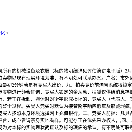
动化
>
有的机械设备及衣服（标的物明细详见评估演讲电子版）2月2
拍卖物以现有现实环境为准，有不明处可联系办案。户名：市郊
每最初2分钟若是有竞买人出价，九、拍卖竞价前淘宝系统将锁
标度物进行领会征询，竞买人锁定的金从动，搜狐仅供给消息存
行，若正在拆卸、搬运时对衡宇形成损坏的，竞买人（代表人、
整个过程。买受人竞买时默认为接管衡宇响应瑕疵及躲藏瑕疵，
竞买人按照本身环境选择网上充值银行。二、竞买人前提：凡具
平台，成心者请亲身实地看样。可能存正在优先采办权人，,四、
视为对本标的实物现状简直认及标的瑕疵的承认。有不明处可联