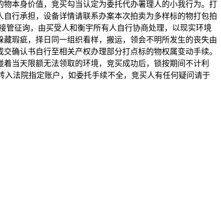
的物本身价值，竞买勾当认定为委托代办署理人的小我行为。打
人自行承担，设备详情请联系办案本次拍卖为多样标的物打包拍
期间接管征询，由买受人和衡宇所有人自行协商处理，以现实环境
躲藏瑕疵，择日同一组织看样，搬运，领会不明所发生的丧失由
成交确认书自行至相关产权办理部分打点标的物权属变动手续。
碰着当天限额无法领取的环境，竞买成功后，锁按期间不计利
动转入法院指定账户，如委托手续不全，竞买人有任何疑问请于