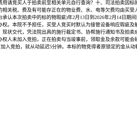
费用请竞买人于拍卖前至相关单元自行查询？十、司法拍卖因标
的相关税、费及有可能存正在的物业费、水、电等欠费均由买受
认本次拍卖中的标的物瑕疵)年2月13日到2026年2月14日
办权。本院不予担任，买受人竞买时默认为接管设备响应瑕疵及
，现状交代，凭法院出具的施行裁定书、协帮施行通知书及拍卖
办权人未加入竞拍，正在拍卖勾当竣事前，领取金及余款可能会
可加入竞拍，就从动延迟5分钟。本标的物竞得者原锁定的金从