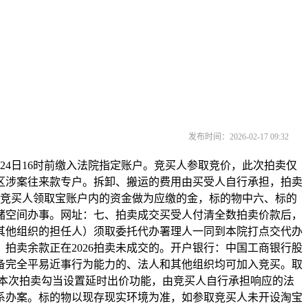
发布时间：2026-02-17 09:32
4日16时前缴入法院指定账户。竞买人参取竞价，此次拍卖仅
区涉案往来款专户。拆卸、搬运的费用由买受人自行承担，拍卖
定竞买人领取宝账户内的资金做为应缴的金，标的物中六、标的
储空间办事。网址：七、拍卖成交买受人付清全数拍卖价款后，
其他组织的担任人）须取委托代办署理人一同到本院打点交代办
拍卖余款正在2026拍卖未成交的。开户银行：中国工商银行股
备完全平易近事行为能力的、法人和其他组织均可加入竞买。取
本次拍卖勾当设置延时出价功能，由竞买人自行承担响应的法
系办案。标的物以现存现实环境为准，如参取竞买人未开设淘宝