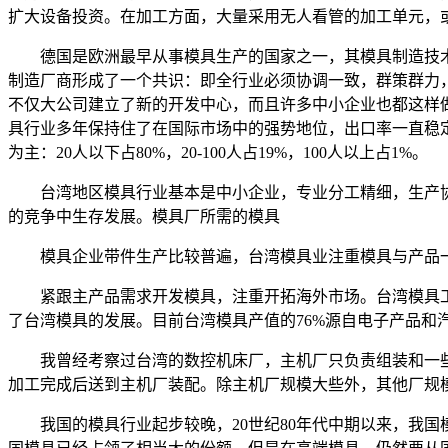
扩大设备投资。在加工方面，大量采用无人看管的加工单元，
德国是欧洲最早从事模具生产的国家之一，其模具制造技术
制造厂商形成了一个共识：即全行业必须协调一致，群策群力
不仅大公司建立了新的开发中心，而且许多中小企业也都这样
具行业多年保持住了在国际市场中的强势地位，出口率一直稳定在
为主：20人以下占80%，20-100人占19%，100人以上占1%。
台湾地区模具行业基本是中小企业，专业分工精细，生产协
的竞争中生存发展。模具厂所需的模具
模具企业带件生产比较普遍，台湾模具业注重模具与产品一
紧跟主产品需求开发模具，注重开拓海外市场。台湾模具工
了台湾模具的发展。目前台湾模具产值的76%源自电子产品和
我曾经考察过台湾的数控机床厂，主机厂只负责组装和一些精
加工完成后送到主机厂装配。除主机厂规模大些外，其他厂规
我国的模具行业起步较晚，20世纪80年代中期以来，我国