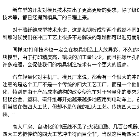
新车型的开发对模具技术提出了更高更新的要求，除了级进
技术等，都已经提到模具厂的日程上来。
对于碳纤维成型技术来讲，这是和钢板成型两个截然不同的
到那时候我们在冲压工艺上很多不易解决的难题都可以迎刃而
同样3D打印技术也一定会在模具制造上大放异彩，不久的将
块模型，由于打印精度高，镶块的加工量很少，而且把螺丝孔
许多难题，会促使我们的模具制造技术有一个更大的提高。
汽车轻量化对主机厂、模具厂来说，都会有一个很大的冲击。
注意的是这个工厂不是一个传统的四大工艺工厂，而是一个他
化，特别是由于产品成本结构的改变使汽车对于轻量化的要求
铝镁合金、塑料、碳纤维等开始越来越多地应用到电动车上。
们当然在做四大工艺，但却不是传统的四大工艺。传统四大工
装。”
高大厂房、自动化的冲压线不见了;火花四溅、几百台机器人
四大工艺把传统的四大工艺冲击得面目全非，当然这种新四大