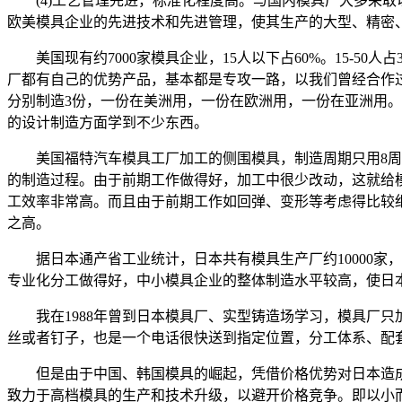
(4)工艺管理先进，标准化程度高。与国内模具厂大多采取
欧美模具企业的先进技术和先进管理，使其生产的大型、精密
美国现有约7000家模具企业，15人以下占60%。15-5
厂都有自己的优势产品，基本都是专攻一路，以我们曾经合作过的
分别制造3份，一份在美洲用，一份在欧洲用，一份在亚洲用
的设计制造方面学到不少东西。
美国福特汽车模具工厂加工的侧围模具，制造周期只用8周。
的制造过程。由于前期工作做得好，加工中很少改动，这就给
工效率非常高。而且由于前期工作如回弹、变形等考虑得比较细
之高。
据日本通产省工业统计，日本共有模具生产厂约10000家，
专业化分工做得好，中小模具企业的整体制造水平较高，使日
我在1988年曾到日本模具厂、实型铸造场学习，模具厂只
丝或者钉子，也是一个电话很快送到指定位置，分工体系、配
但是由于中国、韩国模具的崛起，凭借价格优势对日本造成
致力于高档模具的生产和技术升级，以避开价格竞争。即以小