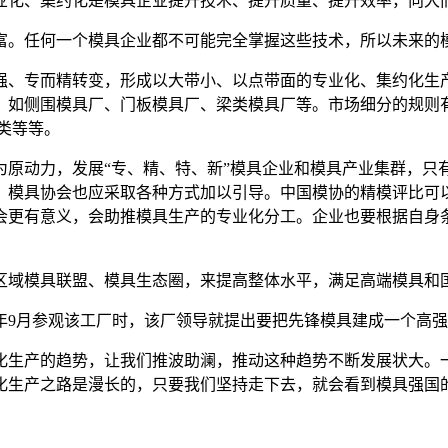
业化、集约化是模具企业提升技术、提升质量、提升效率，向大
。任何一个模具企业都不可能完全掌握这些技术，所以未来的模
、专而精转变，形成以大带小、以点带面的专业化、集约化生产
，如侧围模具厂、门板模具厂、梁类模具厂等。市场细分的规则有
类等等。
动力，发展“专、精、特、新”模具企业和模具产业集群，只
，模具协会也应采取各种方式加以引导。中国模协的精模评比可
会更有意义，会助推模具生产的专业化分工。企业也要根据自身
域模具联盟、模具生态圈，来提高整体水平，满足高端模具和国
9月参观该工厂时，该厂领导就提出要把先锋模具建成一个高强
生产的趋势，让我们推波助澜，推动这种趋势不断发展状大。一
化生产之路是漫长的，只要我们坚持走下去，就会看到模具强国的