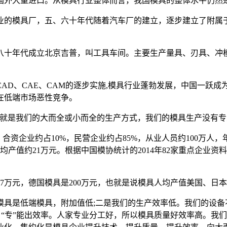
国外大量进口。从模具行业整体而言，我国模具的整体水平仍然
的模具厂，五、六十年代随着汽车厂的建立，逐步建立了附属于
十年代成立北京吉普，叫工具车间。主要生产量具、刃具、冲模
D、CAE、CAM的逐步实施,模具行业蓬勃发展，中国一跃
在低端市场恶性竞争。
就是我们的大而全或小而全的生产方式，我们的模具生产没有专
企业约占10%，民营企业约占85%，从业人员约100万人，年产值2
均产值约21万元。根据中国模协统计的2014年82家重点企业资料显
万元，德国模具是200万元，也就是说模具人均产值美国、日本是我
是低端模具，附加值低;二是我们的生产效率低。我们的设备不
品，“专”能出效率。人家专业分工好，所以模具质量好效率高。