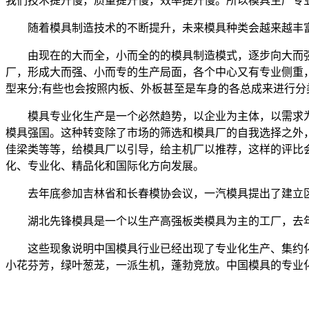
我们技术提升慢，质量提升慢，效率提升慢。所以模具生产专
随着模具制造技术的不断提升，未来模具种类会越来越丰富
由现在的大而全，小而全的的模具制造模式，逐步向大而强
厂，形成大而强、小而专的生产局面，各个中心又有专业侧重
型来分;有些也会按照内板、外板甚至是车身的各总成来进行分
模具专业化生产是一个必然趋势，以企业为主体，以需求为原
模具强国。这种转变除了市场的筛选和模具厂的自我选择之外
佳梁类等等，给模具厂以引导，给主机厂以推荐，这样的评比
化、专业化、精品化和国际化方向发展。
去年底参加吉林省和长春模协会议，一汽模具提出了建立区
湖北先锋模具是一个以生产高强板类模具为主的工厂，去年
这些现象说明中国模具行业已经出现了专业化生产、集约化
小花芬芳，绿叶葱茏，一派生机，蓬勃竞放。中国模具的专业