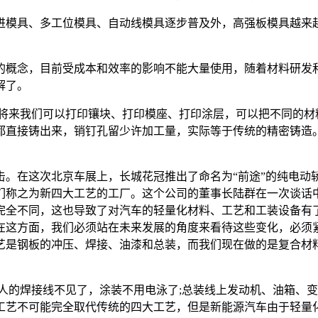
模具、多工位模具、自动线模具逐步普及外，高强板模具越来越
概念，目前受成本和效率的影响不能大量使用，随着材料研发和
解了。
来我们可以打印镶块、打印模座、打印涂层，可以把不同的材料
都直接铸出来，销钉孔留少许加工量，实际等于传统的精密铸造。
在这次北京车展上，长城花冠推出了命名为“前途”的纯电动
们称之为新四大工艺的工厂。这个公司的董事长陆群在一次谈话
完全不同，这也导致了对汽车的轻量化材料、工艺和工装设备有
在这方面，我们必须站在未来发展的角度来看待这些变化，必须
艺是钢板的冲压、焊接、油漆和总装，而我们现在做的是复合材
的焊接线不见了，涂装不用电泳了;总装线上发动机、油箱、变
工艺不可能完全取代传统的四大工艺，但是新能源汽车由于轻量