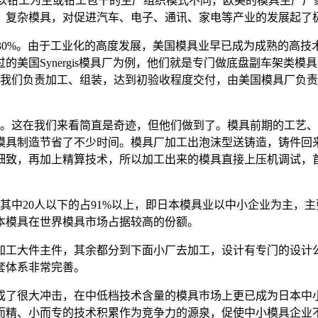
以钳工为主或钳工包干的生产组织模式不同，欧美的模具生产厂
、复杂模具，对促进汽车、电子、通讯、家电等产业的发展起了
0人占30%。由于工业化的高度发展，美国模具业早已成为成熟的
美国Synergis模具厂为例，他们就是专门做底盘副车架类
。我们负责加工、组装，达到初验收程度交付，由美国模具厂负
这在我们来看简直是奇迹，但他们做到了。模具前期的工艺、
模具制造节省了不少时间。模具厂加工出泡沫型送铸造，铸件回来
致，再加上精算技术，所以加工出来的模具直接上压机调试，首件
其中20人以下的占91%以上，即日本模具业以中小企业为主，
本模具在世界模具市场占据较高的份额。
加工大件主件，其余都分到下面小厂去加工，设计有专门的设计
套体系非常完善。
了很大冲击，在中低档技术含量的模具巿场上更已成为日本中小
而精、小而专的技术积累作为竞争力的源泉，促使中小模具企业