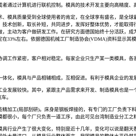
或者通过计算机进行联机控制。模具的技术开发主要向高精度、
、模具质量受到全球使用者的肯定，在全球享有盛名，是全球最
，技术创新，取长补短，共同进步，发挥好整体优势，才能取得
做，主动为客户做研发工作。在研究方面德国始终十分活跃，成
33%左右。依据德国机械工厂制造协会(VDMA)资料显示其模
调工作紧密，客户相对稳定。每家企业只生产某一类模具，各家
体化，模具与产品相辅相成，互相促进。有利于模具企业的发
业发展较快。其中，紧跟主产品需求来开发、制造模具也是一个
汽车。
加工(局部刮研)。床身是钢板焊接的，有专门的工厂负责下料
模都很小，每个厂只负责一道工序，由此可见台湾制造业分工之
模具行业产生了很大变化，特别是近十几年，变化可以说是翻天