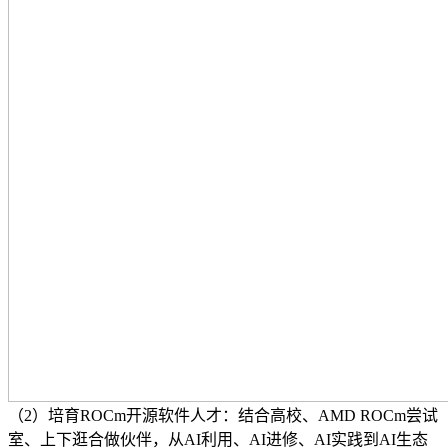
（2）培育ROCm开源软件人才：结合高校、AMD ROCm尝试
室、上下逛合做伙伴，从AI利用、AI进修、AI实践到AI生态