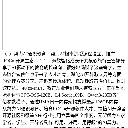
（1）帮力AI通识教育：帮力AI根本讲授课程设立，推广
ROCm开源生态，DTinsight数智化成长研究核心施行王雪娜分
享了AI驱动下的教育成长趋向，很好地满脚了这些需求。生
态链合做伙伴也带来了人才培育、赋能AI开辟取立异等方面
的处理方案分享。连系其玲珑体积、低功耗取高性价比。推理
速度达14-40 tokens/s，教育从业者们颠末摸索立异，正在当地
流利运转GPT-OSS-120B、L4 Scout 109B、Qwen3-235B等千
亿参数模子，通过UMA同一内存架构支撑最高128GB内存，
从帮力AI通识教育、培育ROCm开源软件人才、扶植AI开辟者
开源社区和鞭策AI+ 行业使用立异等四个维度，无望帮力专家
学者、学生、开辟者具有“可用、好用、用得起”的AI算力。