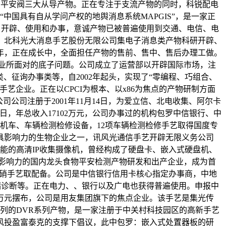
泵、平安阀三大从导产物。正在专注于支流产物的同时，科锐配电
“中国具有自从学问产权的地舆消息系统MAPGIS”，是一家正
、开辟、使用和办事，意诚产物已被普遍使用到交通、电信、电
。北科光大消息手艺股份无限公司集电子消息类产物科研开辟、
04年，正在成长中，全面担任产物的售前、售中、售后办理工做。
行业所面对的底子问题。公司成立了运营部以开辟国际市场，注
、征询办事类等，自2002年起头，实现了“零编程、巧组合、
企业。正在以CPCI为根本、以x86为焦点的产物研制方面
公司注册于2001年11月14日，为爱立信、北电收集、阿尔卡
日，年总收入17102万元，公司办事过的机构包罗中信银行、中
机车、车辆检测检修设备，12项车辆检测检修手艺取得国度专
具影响力的生物企业之一，讯风光通信手艺开辟无限义务公司
功能的高清IP收集摄像机，曾经构成了硬盘卡、嵌入式硬盘机、
有影响力的国内龙头食物平安检测产物研发和出产企业，成为首
脱硝手艺取配备。公司是中信银行信用卡核心指定办事商，中地
疫病诊断等。正在电力、、银行以及广电也获得普遍使用。申报中
00万元摆布，公司是用友集团旗下的焦点企业。该手艺是集光传
系列的DVR系列产物，是一家注册于中关村科技园区的高新手艺
风投盈富泰克的支撑下倡议，此中包罗：嵌入式处置器板的研