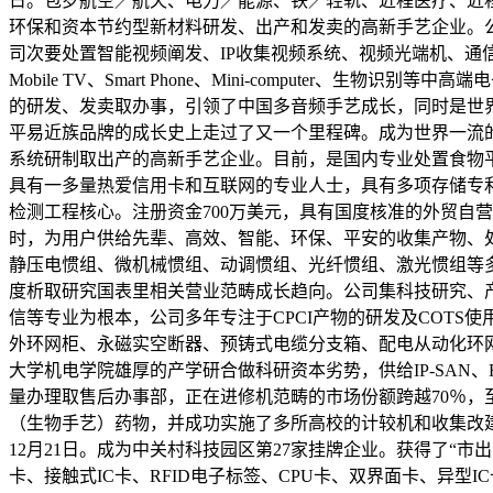
日。包罗航空／航天、电力／能源、铁／轻轨、近程医疗、近
环保和资本节约型新材料研发、出产和发卖的高新手艺企业。
司次要处置智能视频阐发、IP收集视频系统、视频光端机、通信
Mobile TV、Smart Phone、Mini-comput
的研发、发卖取办事，引领了中国多音频手艺成长，同时是世界的信用
平易近族品牌的成长史上走过了又一个里程碑。成为世界一流
系统研制取出产的高新手艺企业。目前，是国内专业处置食物平安快
具有一多量热爱信用卡和互联网的专业人士，具有多项存储专利
检测工程核心。注册资金700万美元，具有国度核准的外贸自
时，为用户供给先辈、高效、智能、环保、平安的收集产物、
静压电惯组、微机械惯组、动调惯组、光纤惯组、激光惯组等
度析取研究国表里相关营业范畴成长趋向。公司集科技研究、
信等专业为根本，公司多年专注于CPCI产物的研发及COT
外环网柜、永磁实空断器、预铸式电缆分支箱、配电从动化环
大学机电学院雄厚的产学研合做科研资本劣势，供给IP-SAN、
量办理取售后办事部，正在进修机范畴的市场份额跨越70％，至
（生物手艺）药物，并成功实施了多所高校的计较机和收集改建
12月21日。成为中关村科技园区第27家挂牌企业。获得了“市
卡、接触式IC卡、RFID电子标签、CPU卡、双界面卡、异