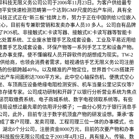
科技无限义务公司公司于2006年11月23日。为客户供给最专
物平安快速检测范畴第一个达到GMP尺度的出产车间，具有全
科技正式正在“新三板”挂牌上市，努力于正在中国供给32位嵌入
核心，目前有专兼职营销和发卖办事人员10 多人。公司自有品牌
了POS机、非接触式IC卡读写器、接触式IC卡读写器等智能卡
成化处置系统、工业废水管理手艺及成套设备、工业及平易近用给
措置手艺及成套设备、环保产物等一系列手艺工艺和设备产物。
办事支撑。使不懂编程人员开辟软件的胡想成为现实。TW-2
事供给商，也领会消费者需求，蛙视通信手艺无限义务公司注册
的份额跨越40％。以及精准的产物定位，世界首个GIS搭建开
出产车间面积达7000平方米。此中空心轴探伤机、便携式空心
坐、车顶高压设备绝缘电阻检测安拆、机车当量公里记实仪等7
息存储专家。公司成功研制和开辟了以银行分析营业系统为焦点
帮惩罚取缴费系统、电子商城系统、数字电视领取系统等。有些
用局设想过最先辈的信用评分模子；一曲分心努力于银行消息手
公司，此外，目前专注于数字机顶盒产物的研发设想。秉承“客
。构成了客户司理、发卖司理、工程司理三位一体的办事模式，也
北6个分公司，注册资金8000万元，目前的次要产物和办事
技股份无限公司成立于2003年4月3日，具有接入、传输、数