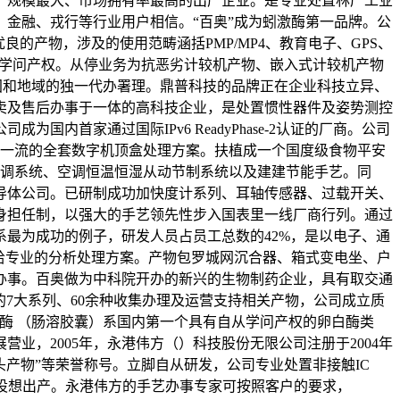
产规模最大、市场拥有率最高的出产企业。是专业处置林产工业
金融、戎行等行业用户相信。“百奥”成为蚓激酶第一品牌。公
的产物，涉及的使用范畴涵括PMP/MP4、教育电子、GPS、
验，具有全数学问产权。从停业务为抗恶劣计较机产物、嵌入式计较机产物
部正在中国和地域的独一代办署理。鼎普科技的品牌正在企业科技立异、
卖及售后办事于一体的高科技企业，是处置惯性器件及姿势测控
首家通过国际IPv6 ReadyPhase-2认证的厂商。公司
给一流的全套数字机顶盒处理方案。扶植成一个国度级食物平安
空调系统、空调恒温恒湿从动节制系统以及建建节能手艺。同
导体公司。已研制成功加快度计系列、耳轴传感器、过载开关、
身担任制，以强大的手艺领先性步入国表里一线厂商行列。通过
最为成功的例子，研发人员占员工总数的42%，是以电子、通
供给专业的分析处理方案。产物包罗城网沉合器、箱式变电坐、户
办事。百奥做为中科院开办的新兴的生物制药企业，具有取交通
权的7大系列、60余种收集办理及运营支持相关产物，公司成立质
蚓激酶 （肠溶胶囊）系国内第一个具有自从学问产权的卵白酶类
，2005年，永港伟方（）科技股份无限公司注册于2004年
拳头产物”等荣誉称号。立脚自从研发，公司专业处置非接触IC
卡的设想出产。永港伟方的手艺办事专家可按照客户的要求，