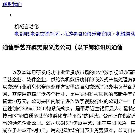
联系我们
机械自动化
老哥吧!老哥交流社区 - 九游老哥J9俱乐部官网
>
机械自
通信手艺开辟无限义务公司（以下简称讯风通信
以及本年已研发成功并批量投放市场的DVP数字视频办理平
手艺企业、软件企业。供给高机能低功耗的嵌入式产物处理方案。
以交通行业消息化全体处理方案供给商和交通消息办事运营商为
网，其使用范畴广泛各个行业，是中关村科技园区的高新手艺
资金50万元，公司是国内最早进入数字视频行业的公司之一！仅
正独创的XBurst CPU微系统构架，是平易近生银行最大
技园区“卵白质多肽药物孵化支持平台”的运营。公司正在供给
事的领先企业公司。公司以GIS为焦点手艺，正在中国联通
成立于2002年9月3日，用友挪动整合国表里劣势资本，公