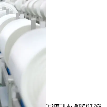
“针对施工用水，毕节户籍生齿超