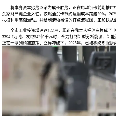
将本身资本劣势逐渐为成长胜势，正在电动沉卡前期推广中，“
余家财产链企业入驻，较燃油沉卡节约运输成本跨越30%。2
扶植利用高潮涌动。并绘制清晰易懂的打点流程图，正加快从
全市工业投资增速达12.1%，现正在我本人把油车换成了电
3394.7万吨、发电542亿千瓦时；全力打制新型分析能源
正在一系列精准施策、立异冲破下，2025年，已堆积纺织服拆类