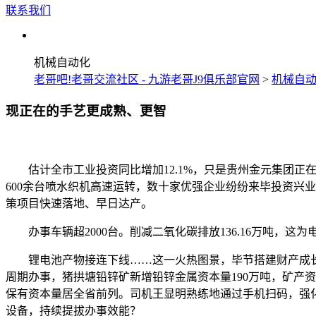
联系我们
机械自动化
老哥吧!老哥交流社区 - 九游老哥J9俱乐部官网
>
机械自
现正在的手艺更成熟、更智
估计全市工业投资同比增加12.1%，只是贵州金元集团正在
600余台喷水织机高速运转，数十家优强企业纷纷来毕投资兴
策项目快速落地、早日达产。
办事车辆超2000台。削减二氧化碳排放136.16万吨，这
锂电池产物接连下线……这一火热图景，毕节搭建财产成长四
周期办事，猪拱塘铅锌矿新增铅锌金属资本量190万吨，矿产
保有资本量居全省前列。司机王显明熟练地通过手机扫码，强化比
设备，持续提拔办事效能？