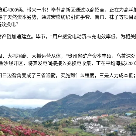
4300辆。带来一串！毕节高新区通过以商招商，正在为高耗能
除了天然资本劣势，通过宏盛纺织引进手套、窗帘、袜子等项目
高效换电？
产链加速建立。毕节，“用户感觉电动沉卡充电效率低，为相关
、大抓招商、大抓运营从体，“贵州省矿产资本丰硕，乌蒙深处
外的金沙经开区，将其发电间接接入充换电收集，正在平均海拔2200
旧日边旮角变成了三省通衢，实施到什么程度，三是人力成本低