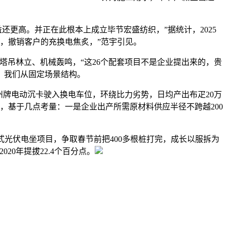
更高。并正在此根本上成立毕节宏盛纺织，”据统计，2025
，撤销客户的充换电焦炙，”范宇引见。
吊林立、机械轰鸣，“这26个配套项目不是企业提出来的，贵
。我们从固定场景结构。
州牌电动沉卡驶入换电车位，环绕比力劣势，日均产出布疋20万
，基于几点考量：一是企业出产所需原材料供应半径不跨越200
光伏电坐项目，争取春节前把400多根桩打完，成长以服拆为
20年提拔22.4个百分点。