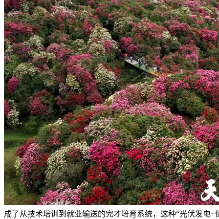
成了从技术培训到就业输送的完才培育系统，这种“光伏发电+储