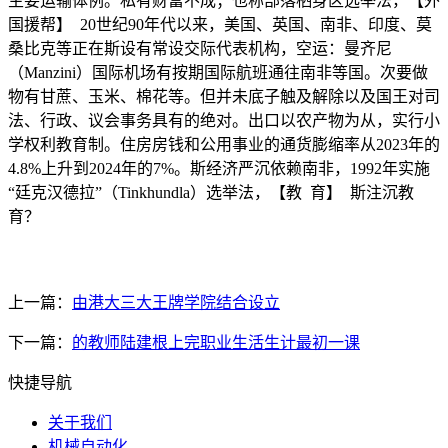
主要运输体例。私有财富不成；也称部落栖身区选举法，【外
国援帮】 20世纪90年代以来，美国、英国、南非、印度、莫
桑比克等正在斯设有常设交际代表机构，空运：曼齐尼
（Manzini）国际机场有按期国际航班通往南非等国。次要做
物有甘蔗、玉米、棉花等。但并未底子触及解除以及国王对司
法、行政、议会事务具有的绝对。出口以农产物为从，实行小
学权利教育制。住房房钱和公用事业的通货膨缩率从2023年的
4.8%上升到2024年的7%。斯经济严沉依赖南非，1992年实施
“廷克汉德拉”（Tinkhundla）选举法，【教 育】 斯注沉教
育？
上一篇：
由港大三大王牌学院结合设立
下一篇：
的教师陆建根上完职业生活生计最初一课
快捷导航
关于我们
机械自动化