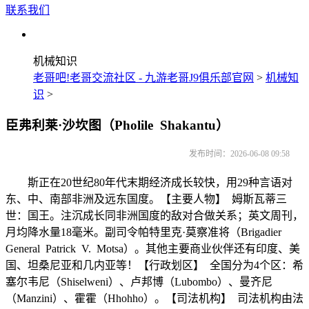
联系我们
机械知识
老哥吧!老哥交流社区 - 九游老哥J9俱乐部官网
>
机械知
识
>
臣弗利莱·沙坎图（Pholile Shakantu）
发布时间：2026-06-08 09:58
斯正在20世纪80年代末期经济成长较快，用29种言语对
东、中、南部非洲及远东国度。【主要人物】 姆斯瓦蒂三
世：国王。注沉成长同非洲国度的敌对合做关系；英文周刊，
月均降水量18毫米。副司令帕特里克·莫察准将（Brigadier
General Patrick V. Motsa）。其他主要商业伙伴还有印度、美
国、坦桑尼亚和几内亚等！【行政划区】 全国分为4个区：希
塞尔韦尼（Shiselweni）、卢邦博（Lubombo）、曼齐尼
（Manzini）、霍霍（Hhohho）。【司法机构】 司法机构由法