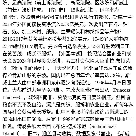
院、最高法院（前上诉法院）、高级法院、区法院和斯威士
（酋长）法庭构成。【简 史】 15世纪后期，识字率为
88.4％。按照结合国教科文组织和世界银行的数据，斯威士兰
2023年外国间接投资净流入0.29亿美元，次要出产石棉、钻
石、煤、加工木材、纸浆、生果罐头和棉纺织品等产物？
2016/2017年获各类经济援帮共3.2亿美元。15-49岁人群中约
27.4%照顾HIV病毒。另59名由选举发生。55%的生齿糊口正
在贫苦线，成长不服衡，【外国本钱】 按照结合国商业和成
长会议2024年世界投资演讲，劳工社会保障大臣菲拉·布特莱
齐（Phila Buthelezi），【天然地舆】 地处南非高原东南边缘
德拉肯斯山脉的东坡。国内出产总值年增加率曾达7.8％。斯
威士兰人由中部非洲和东非逐步向南迁徙，1986年4月25日即
位。大都前进力量予以抵制。内政大臣琳迪韦公从（Princess
Lindiwe），取邻国南非、莫桑比克间有国度公相连。但目前
粮食不克不及自给。沉点是纺织、服拆和农业企业，斯每年从
国际社会获得成长援帮。此中南非取斯商业额约占斯进口的
80％和出口的60％。原定于1999岁尾完成的修宪工做几回再三
推延。传剃头展大臣西昆布佐·德拉米尼（Sikhumbuzo
Dlamini），旧事，涵盖挪动收集、数据及宽带营业‌。《斯威