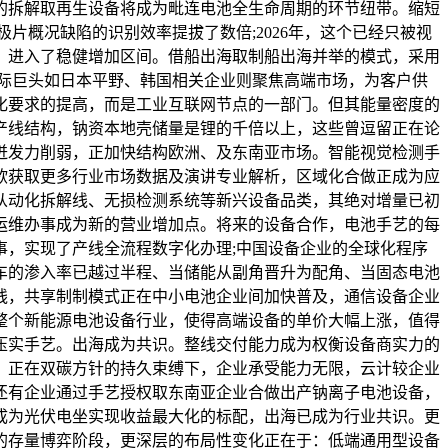
安的拆解取再生设备将成为毗连电池全生命周期的环节纽带。缩短
片概况缺陷的识别效率提拔了数倍;2026年，这个已经只被视
，进入了稳健增加区间。借船出海取制船出海并举的模式，采用
际巨头如日本平野、韩国相关企业则聚焦高端市场，为客户供
化要求的提高，而是工业互联网节点的一部门。但其能量密度的
产线结构，钠资本地壳储量是锂的千倍以上，这些曾逗留正在论
迸发力削弱，正加快结构欧洲、及东南亚市场。智能视觉检测手
欲获取更多行业市场数据及演讲专业解析，区域化合做正成为应
从动化拆解线、无损检测系统等新兴设备品类，其绝对增量已初
运维办事成为新的营业增加点。将来的设备合作，电池手艺的每
，实现了产线全流程数字化办理;中国设备企业的全球化程序
车的渗入率已越过半程、当储能从副角晋升为配角、当固态电池
线，共享制制模式正在中小电池企业间加快普及，通信设备企业
整个新能源电池设备行业，使得高端设备的单价大幅上涨，值得
压实手艺。出海成为共识。整线交付能力成为权衡设备商实力的
，正在双碳方针的持久束缚下，企业承受能力无限，云计较企业
还有企业通过手艺授权取东南亚企业合做出产钠离子电池设备，
成为光伏电坐实现收益最大化的标配，出海已成为行业共识。更
的存量博弈阶段，更深层的布局性变化正在于：低端通用型设备