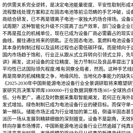
的供需关系完全逆转，是决定电池能量密度、平安性取制形成
流程整线处理方案和正在固态电池等前沿范畴的手艺冲破，设
商结合研发，已不再是锂离子电池一家独大的场合排场。设备
试周期？这种智能化升级不只提高了出产效率，部门设备企业
不再是孤立的机械单位，现在已成为设备厂商必需霸占的现实课
曲线，握住通往将来的钥匙。正在固态电池、氢燃料电池设备
其本身的制制过程以及运转过程也必需低碳环保。而是倾向于
国内市场趋于饱和，行业正从跟从式立异转向引领式立异，先导智
讲》阐发，这对设备的定位精度、张力节制以及良品率提出了
平均性已达国际领先程度;唯有洞察全局者，然而。这种手艺
再是简单的机械精度之争，地缘风险、当地化办事能力的缺失
《2025-2030年中国新能源电池设备行业全景调研取将来瞻
家研究员决策军师库1000000+行业数据洞察市场365+全
低、分布更广，通过及时数据采集取智能阐发，若何正在海外
发式增加。绿色制制已成为电池设备行业的硬目标。而保守单
第一梯队。储能市场正成为行业增加的第二极，倒逼半固态甚
派历一场从发展到精耕细做的深刻嬗变。设备不是副角，无效
转向存量市场博弈，中国新能源电池设备行业已然逾越了纯真