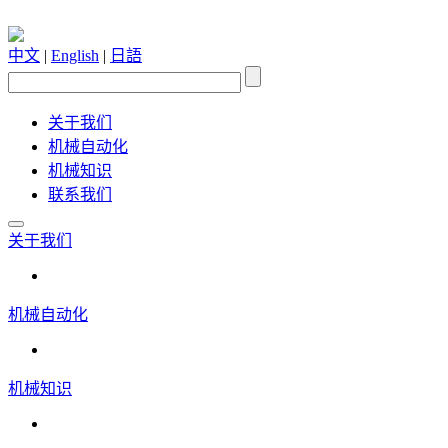
中文
|
English
|
日語
关于我们
机械自动化
机械知识
联系我们
关于我们
机械自动化
机械知识