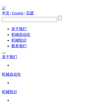
中文
|
English
|
日語
关于我们
机械自动化
机械知识
联系我们
关于我们
机械自动化
机械知识