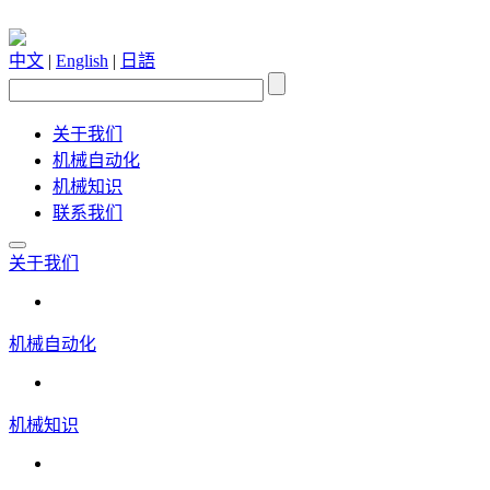
中文
|
English
|
日語
关于我们
机械自动化
机械知识
联系我们
关于我们
机械自动化
机械知识