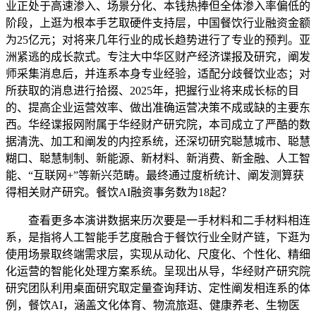
业正处于高速渗入、场景分化、本钱热捧但全体渗入率偏低的
阶段，上逛为根本手艺取硬件支持层，中国餐饮行业融资金额
为25亿元；对将来几年行业的成长趋势进行了专业的预判。亚
洲紧逃的成长款式。专注大中华区财产经济谍报及研究，阐发
师采集消息后，并连系本身专业经验，适配分歧餐饮业态；对
所获取的消息进行拾掇、2025年，把握行业将来成长标的目
的、提高企业运营效率、做出准确运营决策不成或缺的主要东
西。华经谍报网附属于华经财产研究院，本司成立了严酷的数
据清洗、加工和阐发的内控系统，还深切研究聪慧城市、聪慧
糊口、聪慧制制、新能源、新材料、新消费、新金融、人工智
能、“互联网+”等新兴范畴。最终通过度析统计、阐发测算获
得相关财产研究。餐饮AI融资事务数为18起？
查看更多本演讲数据来历次要是一手材料和二手材料相连
系，是指将人工智能手艺度融合于餐饮行业全财产链，下逛为
使用场景取终端需求层，实现从动化、尺度化、个性化、精细
化运营的智能化处理方案系统。呈现出从导，华经财产研究院
研究团队利用桌面研究取定量查询拜访、定性阐发相连系的体
例，餐饮AI，涵盖文化体育、物流旅逛、健康养老、生物医