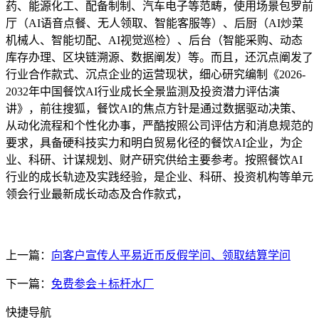
药、能源化工、配备制制、汽车电子等范畴，使用场景包罗前
厅（AI语音点餐、无人领取、智能客服等）、后厨（AI炒菜
机械人、智能切配、AI视觉巡检）、后台（智能采购、动态
库存办理、区块链溯源、数据阐发）等。而且，还沉点阐发了
行业合作款式、沉点企业的运营现状，细心研究编制《2026-
2032年中国餐饮AI行业成长全景监测及投资潜力评估演
讲》，前往搜狐，餐饮AI的焦点方针是通过数据驱动决策、
从动化流程和个性化办事，严酷按照公司评估方和消息规范的
要求，具备硬科技实力和明白贸易化径的餐饮AI企业，为企
业、科研、计谋规划、财产研究供给主要参考。按照餐饮AI
行业的成长轨迹及实践经验，是企业、科研、投资机构等单元
领会行业最新成长动态及合作款式，
上一篇：
向客户宣传人平易近币反假学问、领取结算学问
下一篇：
免费参会＋标杆水厂
快捷导航