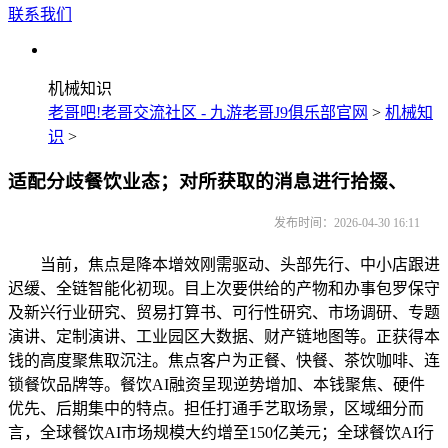
联系我们
机械知识
老哥吧!老哥交流社区 - 九游老哥J9俱乐部官网
>
机械知
识
>
适配分歧餐饮业态；对所获取的消息进行拾掇、
发布时间：2026-04-30 16:11
当前，焦点是降本增效刚需驱动、头部先行、中小店跟进
迟缓、全链智能化初现。目上次要供给的产物和办事包罗保守
及新兴行业研究、贸易打算书、可行性研究、市场调研、专题
演讲、定制演讲、工业园区大数据、财产链地图等。正获得本
钱的高度聚焦取沉注。焦点客户为正餐、快餐、茶饮咖啡、连
锁餐饮品牌等。餐饮AI融资呈现逆势增加、本钱聚焦、硬件
优先、后期集中的特点。担任打通手艺取场景，区域细分而
言，全球餐饮AI市场规模大约增至150亿美元；全球餐饮AI行