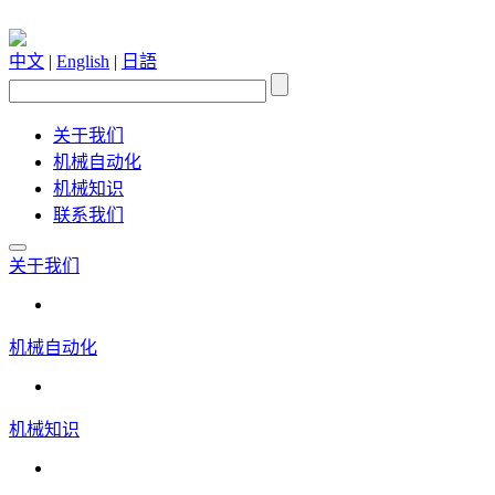
中文
|
English
|
日語
关于我们
机械自动化
机械知识
联系我们
关于我们
机械自动化
机械知识