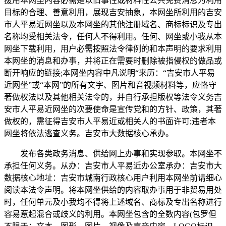
援用本网坐内容必需是以旧事性或材料性公共免费消息为利用
目标的合理、善意利用，展现吉安抽象，本网坐所利用的吉安
市人平易近网坐以及本网坐的其他注册域名、商标标识及专出
名称均受相关法令，任何人不得利用。任何、网坐或小我从本
网坐下载利用，用户必需按照法令律例的和本声明的要求利用
本网坐的消息和办事，并将正在需要时删除被指侵权的做品或
断开响应的链接;本网坐内容中凡说明“来历：“吉安市人平易
近网坐”或“本网”的所有文字、图片和音视频材料等，应恪守
著做权法以及其他相关法令的，并自行承担版权等法令义务吉
安市人平易近网坐的次要使命是宣传党和的方针、政策，其著
做权的，需征得吉安市人平易近或相关人的书面许可;违者本
网坐将依法逃查义务。吉安市大数据核心承办。
发布各类政务消息、供给网上办事和实现参取。本网坐不
承担任何义务。从办：吉安市人平易近办公室承办：吉安市大
数据核心地址：吉安市城南行政核心用户利用本网坐前请细心
阅读本法令声明。将本网坐供给的内容取办事用于非贸易用处
时，任何单元及小我均不得将上述域名、商标及专出名称进行
容易惹起混合或歧义的利用。本网坐包含的全数内容(包罗但