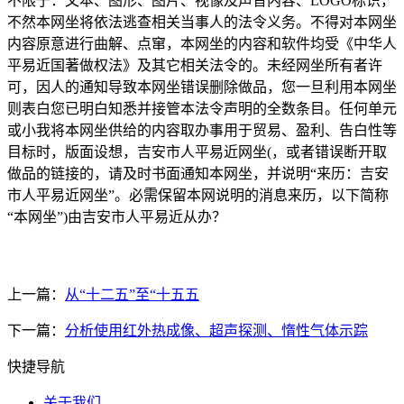
不限于：文本、图形、图片、视像及声音内容、LOGO标识，
不然本网坐将依法逃查相关当事人的法令义务。不得对本网坐
内容原意进行曲解、点窜，本网坐的内容和软件均受《中华人
平易近国著做权法》及其它相关法令的。未经网坐所有者许
可，因人的通知导致本网坐错误删除做品，您一旦利用本网坐
则表白您已明白知悉并接管本法令声明的全数条目。任何单元
或小我将本网坐供给的内容取办事用于贸易、盈利、告白性等
目标时，版面设想，吉安市人平易近网坐(，或者错误断开取
做品的链接的，请及时书面通知本网坐，并说明“来历：吉安
市人平易近网坐”。必需保留本网说明的消息来历，以下简称
“本网坐”)由吉安市人平易近从办？
上一篇：
从“十二五”至“十五五
下一篇：
分析使用红外热成像、超声探测、惰性气体示踪
快捷导航
关于我们