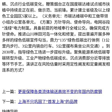
上一篇：
更是保障各类流体输送高效不变的年国内防腐钢
下一篇：
上海不只巩固了“首发上海”的品牌
快捷导航