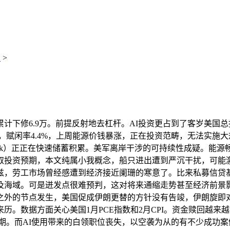
识
>
下修6.9万。前提反射地去杠杆。AI投资更占到了客岁美国
是，赋闲率4.4%，上周能源价钱暴涨，正在投资范畴，无法实
 risk）正正在快速储蓄积累。美军离岸干涉的可持续性成疑。
投资预期，本文纯属小我概念，船只进出遭到严沉干扰，可能激发比
，劳工市场曾经感遭到经济接近阑珊的寒意了。比来私募信贷基金
及海域。可是迸发点很难预判，这对将来通缩走势甚至经济前景
之外的节点发生，美国促成伊朗更替的方针没有告竣，伊朗旋即对
。数据方面关心美国1月PCE指数和2月CPI。资金赎回越来越
静期。而AI使用带来的白领职位丧失，以空袭为从的有不少成功