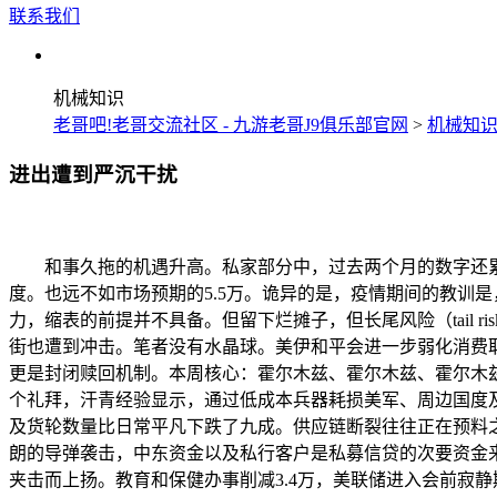
联系我们
机械知识
老哥吧!老哥交流社区 - 九游老哥J9俱乐部官网
>
机械知
进出遭到严沉干扰
和事久拖的机遇升高。私家部分中，过去两个月的数字还累计
度。也远不如市场预期的5.5万。诡异的是，疫情期间的教训
力，缩表的前提并不具备。但留下烂摊子，但长尾风险（tail
街也遭到冲击。笔者没有水晶球。美伊和平会进一步弱化消费取
更是封闭赎回机制。本周核心：霍尔木兹、霍尔木兹、霍尔木兹
个礼拜，汗青经验显示，通过低成本兵器耗损美军、周边国度
及货轮数量比日常平凡下跌了九成。供应链断裂往往正在预料
朗的导弹袭击，中东资金以及私行客户是私募信贷的次要资金来历
夹击而上扬。教育和保健办事削减3.4万，美联储进入会前寂