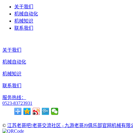
关于我们
机械自动化
机械知识
联系我们
关于我们
机械自动化
机械知识
联系我们
服务热线：
0523-83723931
©
江苏老哥吧!老哥交流社区 - 九游老哥J9俱乐部官网机械有限