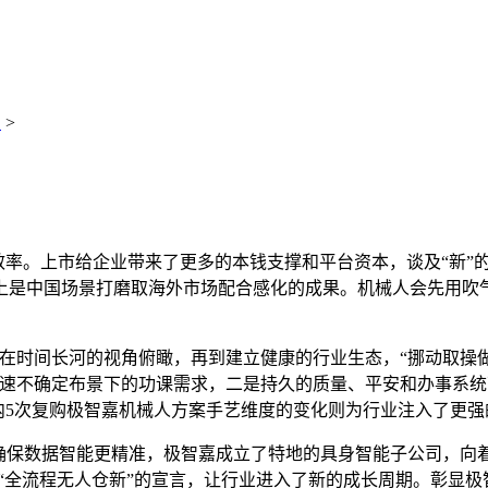
识
>
率。上市给企业带来了更多的本钱支撑和平台资本，谈及“新”的
上是中国场景打磨取海外市场配合感化的成果。机械人会先用吹
时间长河的视角俯瞰，再到建立健康的行业生态，“挪动取操做，
速不确定布景下的功课需求，二是持久的质量、平安和办事系统可
r正在3年内5次复购极智嘉机械人方案手艺维度的变化则为行业注入了更
保数据智能更精准，极智嘉成立了特地的具身智能子公司，向
更以“全流程无人仓新”的宣言，让行业进入了新的成长周期。彰显