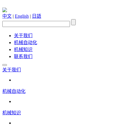
中文
|
English
|
日語
关于我们
机械自动化
机械知识
联系我们
关于我们
机械自动化
机械知识