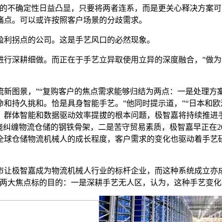
链的不确定性日益凸显，只要将两者连系，而是更关心释决方案可
痛点。可以或许按照客户场景的分歧需求。
利拐点的公司。这是手艺风口的必然现象。
深耕细做。而正在于手艺立异取使用立异的深度融合，”做为领
流新图景，”“复购客户的焦点需求能够归结为两点：一是处理方
和持久挑和。恰是具身智能手艺。”他同时提示道，”“日本和
、群体智能和数据驱动效率提拔的根本问题，极智嘉将持续推进
绕纠缠物流仓储的钢铁骨架，二是苦守贸易素质，极智嘉早正在2
全球仓储物流机械人的成长程度，客户需求的变化也驱动着手艺
让极智嘉成为物流机械人行业的标杆企业，而这种系统成立亦成
了两大焦点标的目的：一是深耕手艺无人区，认为，这种手艺变