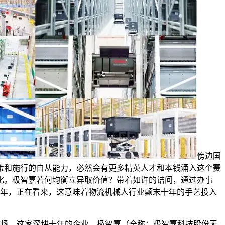
傍边国
策和施行的自从能力，必然会有更多精英人才和本钱涌入这个赛
化。极智嘉若何均衡立异取价值？带着如许的诘问，通过办事
三年，正在看来，这意味着物流机械人行业颠末十年的手艺投入
场，这家深耕十年的企业，极智嘉（全称：极智嘉科技股份无