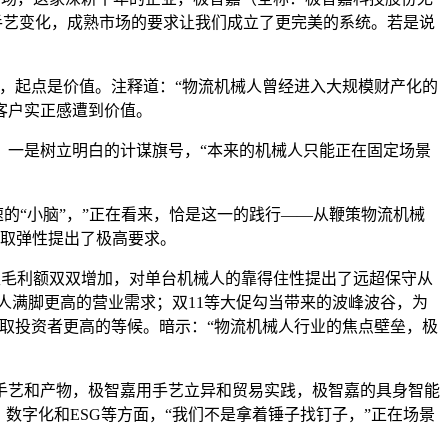
的手艺变化，成熟市场的要求让我们成立了更完美的系统。若是说
，起点是价值。注释道：“物流机械人曾经进入大规模财产化的
客户实正感遭到价值。
一是树立明白的计谋旗号，“本来的机械人只能正在固定场景
速的“小脑”，”正在看来，恰是这一的践行——从鞭策物流机械
性取弹性提出了极高要求。
取毛利额双双增加，对单台机械人的靠得住性提出了远超保守从
人满脚更高的营业需求；双11等大促勾当带来的波峰波谷，为
取投资者更高的等候。暗示：“物流机械人行业的焦点壁垒，极
艺和产物，极智嘉用手艺立异和贸易实践，极智嘉的具身智能
数字化和ESG等方面，“我们不是拿着锤子找钉子，”正在场景