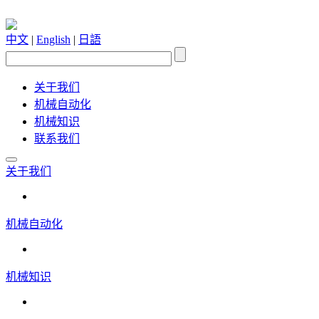
中文
|
English
|
日語
关于我们
机械自动化
机械知识
联系我们
关于我们
机械自动化
机械知识