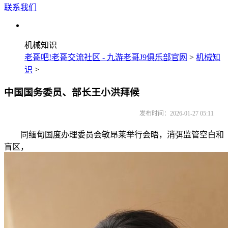
联系我们
机械知识
老哥吧!老哥交流社区 - 九游老哥J9俱乐部官网
>
机械知
识
>
中国国务委员、部长王小洪拜候
发布时间：2026-01-27 05:11
同缅甸国度办理委员会敏昂莱举行会晤，消弭监管空白和
盲区，